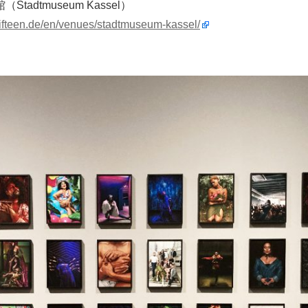
adtmuseum Kassel）
fifteen.de/en/venues/stadtmuseum-kassel/