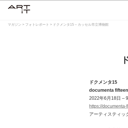
Skip
to
content
マガジン
>
フォトレポート
>
ドクメンタ15 – カッセル市立博物館
ドクメンタ15
documenta fiftee
2022年6月18日 – 
https://documenta-f
アーティスティッ