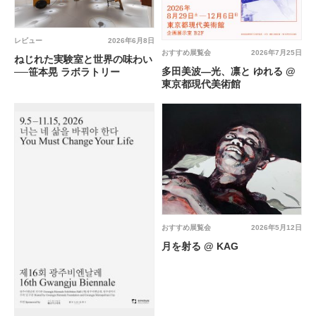
レビュー
2026年6月8日
おすすめ展覧会
2026年7月25日
ねじれた実験室と世界の味わい
多田美波―光、凛と ゆれる @
──笹本晃 ラボラトリー
東京都現代美術館
おすすめ展覧会
2026年5月12日
月を射る @ KAG