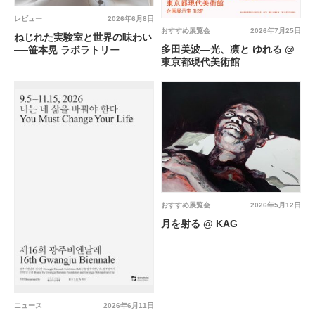
レビュー
2026年6月8日
おすすめ展覧会
2026年7月25日
ねじれた実験室と世界の味わい
多田美波―光、凛と ゆれる @
──笹本晃 ラボラトリー
東京都現代美術館
おすすめ展覧会
2026年5月12日
月を射る @ KAG
ニュース
2026年6月11日