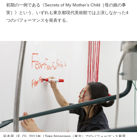
初期の一例である《Secrets of My Motherʼs Child［母の娘の事
実］》という、いずれも東京都現代美術館では上演しなかった4
つのパフォーマンスを発表する。
笹本晃《E_O》2011年［Take Ninagawa（東京）でのパフォーマンス風景、