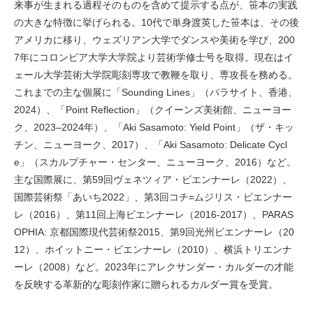
来事が生まれる過程そのものを含めて提示する点が、笹本の実践
の大きな特徴に挙げられる。10代で単身渡英した笹本は、その後
アメリカに移り、ウェズリアン大学でダンスや美術を学び、200
7年にコロンビア大学大学院より芸術学修士号を取得。現在はイ
ェール大学芸術大学院彫刻専攻で教鞭を取り、専攻長を務める。
これまでの主な個展に「Sounding Lines」（パラサイト、香港、
2024）、「Point Reflection」（クイーンズ美術館、ニューヨー
ク、2023–2024年）、「Aki Sasamoto: Yield Point」（ザ・キッ
チン、ニューヨーク、2017）、「Aki Sasamoto: Delicate Cycl
e」（スカルプチャー・センター、ニューヨーク、2016）など。
主な国際展に、第59回ヴェネツィア・ビエンナーレ（2022）、
国際芸術祭「あいち2022」、第3回コチ=ムジリス・ビエンナー
レ（2016）、第11回上海ビエンナーレ（2016-2017）、PARAS
OPHIA: 京都国際現代芸術祭2015、第9回光州ビエンナーレ（20
12）、ホイットニー・ビエンナーレ（2010）、横浜トリエンナ
ーレ（2008）など。2023年にアレクサンダー・カルダーの才能
を反映する革新的な彫刻作家に贈られるカルダー賞を受賞。