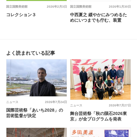
国立国際美術館
2026年1月30日
国立国際美術館
2026年2月3日
中西夏之 緩やかにみつめるた
コレクション３
めにいつまでも佇む、装置
よく読まれている記事
ニュース
2026年7月24日
ニュース
2026年7月27日
国際芸術祭「あいち2028」の
舞台芸術祭「秋の隕石2026東
芸術監督が決定
京」が全プログラムを発表