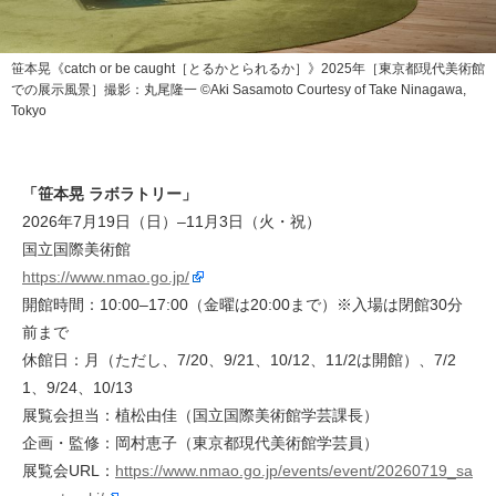
笹本晃《catch or be caught［とるかとられるか］》2025年［東京都現代美術館
での展示風景］撮影：丸尾隆一 ©Aki Sasamoto Courtesy of Take Ninagawa,
Tokyo
「笹本晃 ラボラトリー」
2026年7月19日（日）–11月3日（火・祝）
国立国際美術館
https://www.nmao.go.jp/
開館時間：10:00–17:00（金曜は20:00まで）※入場は閉館30分
前まで
休館日：月（ただし、7/20、9/21、10/12、11/2は開館）、7/2
1、9/24、10/13
展覧会担当：植松由佳（国立国際美術館学芸課長）
企画・監修：岡村恵子（東京都現代美術館学芸員）
展覧会URL：
https://www.nmao.go.jp/events/event/20260719_sa