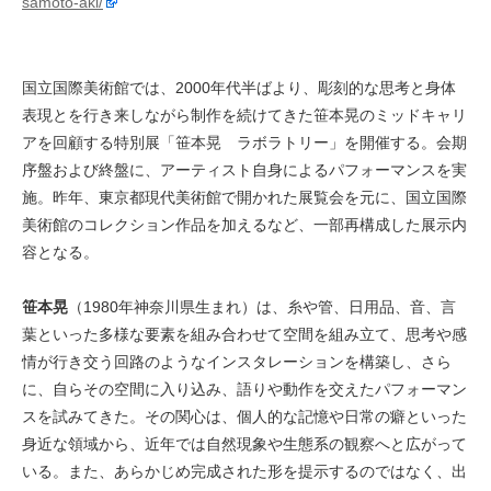
samoto-aki/
国立国際美術館では、2000年代半ばより、彫刻的な思考と身体
表現とを行き来しながら制作を続けてきた笹本晃のミッドキャリ
アを回顧する特別展「笹本晃 ラボラトリー」を開催する。会期
序盤および終盤に、アーティスト自身によるパフォーマンスを実
施。昨年、東京都現代美術館で開かれた展覧会を元に、国立国際
美術館のコレクション作品を加えるなど、一部再構成した展示内
容となる。
笹本晃
（1980年神奈川県生まれ）は、糸や管、日用品、音、言
葉といった多様な要素を組み合わせて空間を組み立て、思考や感
情が行き交う回路のようなインスタレーションを構築し、さら
に、自らその空間に入り込み、語りや動作を交えたパフォーマン
スを試みてきた。その関心は、個人的な記憶や日常の癖といった
身近な領域から、近年では自然現象や生態系の観察へと広がって
いる。また、あらかじめ完成された形を提示するのではなく、出