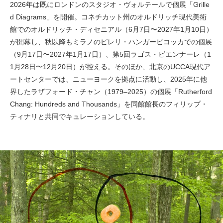
2026年は既にロンドンのスタジオ・ヴォルテールで個展「Grille
d Diagrams」を開催。コネチカット州のオルドリッチ現代美術
館でのオルドリッチ・ディセニアル（6月7日〜2027年1月10日）
が開幕し、秋以降もミラノのピレリ・ハンガービコッカでの個展
（9月17日〜2027年1月17日）、第5回ラゴス・ビエンナーレ（1
1月28日〜12月20日）が控える。そのほか、北京のUCCA現代ア
ートセンターでは、ニューヨークを拠点に活動し、2025年に他
界したラザフォード・チャン（1979–2025）の個展「Rutherford
Chang: Hundreds and Thousands」を同館館長のフィリップ・
ティナリと共同でキュレーションしている。