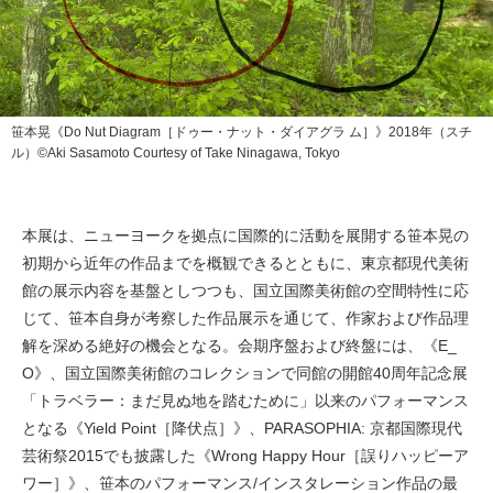
笹本晃《Do Nut Diagram［ドゥー・ナット・ダイアグラ ム］》2018年（スチ
ル）©Aki Sasamoto Courtesy of Take Ninagawa, Tokyo
本展は、ニューヨークを拠点に国際的に活動を展開する笹本晃の
初期から近年の作品までを概観できるとともに、東京都現代美術
館の展示内容を基盤としつつも、国立国際美術館の空間特性に応
じて、笹本自身が考察した作品展示を通じて、作家および作品理
解を深める絶好の機会となる。会期序盤および終盤には、《E_
O》、国立国際美術館のコレクションで同館の開館40周年記念展
「トラベラー：まだ見ぬ地を踏むために」以来のパフォーマンス
となる《Yield Point［降伏点］》、PARASOPHIA: 京都国際現代
芸術祭2015でも披露した《Wrong Happy Hour［誤りハッピーア
ワー］》、笹本のパフォーマンス/インスタレーション作品の最