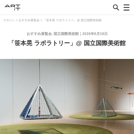
Skip
to
content
マガジン
>
おすすめ展覧会
>
「笹本晃 ラボラトリー」@ 国立国際美術館
おすすめ展覧会
国立国際美術館
2026年6月18日
,
「笹本晃 ラボラトリー」@ 国立国際美術館