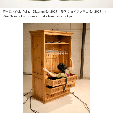
笹本晃《Yield Point – Diagram 5.4.2017［降伏点 ダイアグラム 5.4.2017］》
©Aki Sasamoto Courtesy of Take Ninagawa, Tokyo