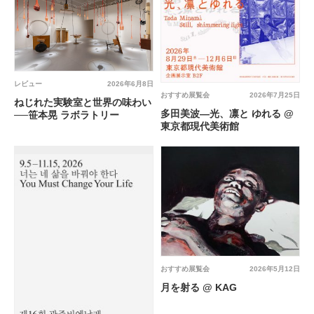
レビュー
2026年6月8日
おすすめ展覧会
2026年7月25日
ねじれた実験室と世界の味わい
多田美波―光、凛と ゆれる @
──笹本晃 ラボラトリー
東京都現代美術館
おすすめ展覧会
2026年5月12日
月を射る @ KAG