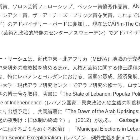
術賞、ソロス芸術フェローシップ、ベッシー賞優秀作品賞、AN
・シアター賞、ザ・アーチーズ・ブリック賞を受賞。これまでに
アドバイザリー・ボードに参加し、現在はCAPIm-The Centre for
Imaginary（芸術と政治的想像のセンター／スウェーデン）でアドバ
ー・リーシュ
は、近代中東・北アフリカ（MENA）地域の研究
中東研究の准教授を務めるほか、人権と芸術に関する修士課程
は、特にレバノンとヨルダンにおける、国家の形成、経済発展
ン大学・現代アラブ研究センターでアラブ研究の修士号、ロサ
取得。著書に『The State of Lebanon: Popular Politics a
the Wake of Independence（レバノン国家：民衆政治と独立後
定）、共同編著に『The Dawn of the Arab Uprisings: End
起の夜明け：旧体制の終焉？）』（2012）がある。「Garbage Polit
におけるゴミをめぐる政治）」「Municipal Elections in Le
on Beyond Exceptionalism（レバノン—例外主義を超え