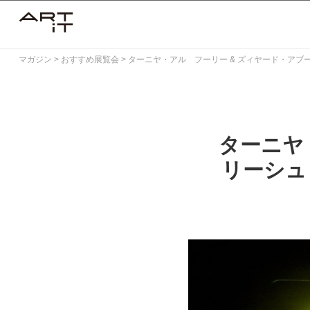
Skip
to
content
マガジン
>
おすすめ展覧会
>
ターニヤ・アル゠フーリー & ズィヤード・アブ
ターニヤ
リーシュ