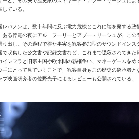
リーと、その夫で歴史家のズィヤード・アブー・リーシュによ
催している。
国レバノンは、数十年間に及ぶ電力危機とこれに端を発する政
、ある停電の夜にアル゠フーリーとアブー・リーシュが、この
乗り出し、その過程で得た事実を観客参加型のサウンドインス
国で収集した公文書や記録文書など、これまで隠蔽されてきた
力インフラと旧宗主国や欧米間の覇権争い、マネーゲームをめ
つ手にとって見ていくことで、観客自身もこの歴史の継承者と
ラブ映画研究者の佐野光子によるレビューも公開されている。