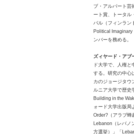
ブ・アルパート芸
ート賞、トータル
バル（フィンランド）の
Political 
ンバーを務める。
ズィヤード・アブ
ド大学で、人権と
する。研究の中心
カのジョージタウ
ルニア大学で歴史学の博士号を
Building in 
ォード大学出版局より出版予
Order?（アラブ蜂
Lebanon（レバノン
方選挙）」「Leban