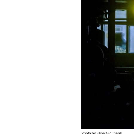
Photo by Elina Giounanli