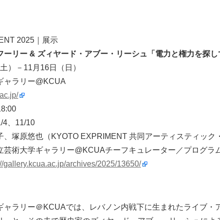
MENT 2025｜展示
フーリー & ズィヤード・アブー・リーシュ「電力と権力を探し
日（土）－11月16日（日）
ャラリー@KCUA
ac.jp/
8:00
4、11/10
、塚原悠也（KYOTO EXPRIMENT 共同アーティスティッ
立芸術大学ギャラリー@KCUAチーフキュレーター／プログラ
://gallery.kcua.ac.jp/archives/2025/13650/
ギャラリー＠KCUAでは、レバノン内戦下に生まれたライブ・