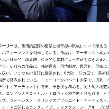
フーリー
は、集団的記憶の構築と連帯感の醸成について考える
、パフォーマンスを創作している。作品は、アーティスト本人
された触覚的、聴覚的、視覚的な素材によって命を吹き込まれ
する。それらの作品は、強制退去、国境制度、民営化、国家に
を扱い、いくつもの言語に翻訳され、6大陸、32カ国で、美術
場所で発表されている。ニューヨークのバード大学で、演劇・
デント・アーティストに選出、准教授を務める。同大学人権芸
る。ロンドン大学ロイヤル・ホロウェイ校で博士号を取得。イ
ィブ、フォーレスト・フリンジのアソシエイト・アーティスト
・アートに関わるコレクティブ、ディクタフォン・グループの