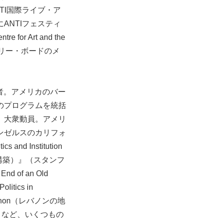
TI国際ライブ・ア
ANTIフェスティ
 Art and the
イザリー・ボードのメ
者。アメリカのバー
のプログラムを統括
、大衆動員。アメリ
ンゼルスのカリフォ
nd Institution
の制度構築）』（スタンフ
 of an Old
ics in
banon（レバノンの地
て）」など、いくつもの