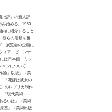
美術批評』の新人評
み始める。1950
国内に紹介すること
、彼らの活動を後
ず、展覧会の企画に
ネツィア・ビエンナ
）には日本館コミッ
シャンについて、
遺作論」以後』（美
と、「花嫁は彼女の
蔵）のレプリカ制作
に、『現代美術――
／あるいは』（美術
の原基』（美術出版