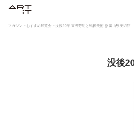
Skip
to
content
マガジン
>
おすすめ展覧会
>
没後20年 東野芳明と戦後美術 @ 富山県美術館
没後2