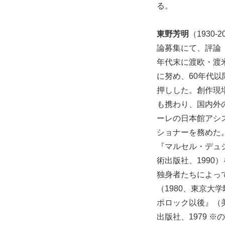
る。
東野芳明
（1930
論募集にて、評論
年代末に渡欧・渡
に努め、60年代
押しした。創作現
も携わり、国内外
ーレの日本館アシス
ショナーを務めた
『マルセル・デュ
術出版社、1990
独身者たちによって
（1980、東京
ポロック以後』（
出版社、1979