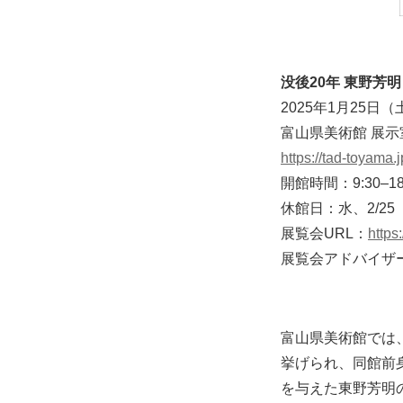
没後20年 東野芳
2025年1月25日
富山県美術館 展示
https://tad-toyama.j
開館時間：9:30–1
休館日：水、2/25
展覧会URL：
https
展覧会アドバイザ
富山県美術館では
挙げられ、同館前
を与えた東野芳明