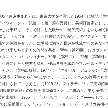
-2005／東京生まれ）は、東京大学を卒業した1954年に雑誌『
「パウル・クレエ試論」で第一席を受賞し、美術評論家として歩
米した東野は、そこで目にした欧米の「現代美術」をいち早く
以降は、「反芸術」と称した同世代の芸術家たちの伴走者として
場での体験を交えた、臨場感に満ちた批評を執筆するのみなら
の作り手たちと多くの時間を共有。58年（第29回）にはヴェ
タント・コミッショナー、70年（第35回）、72年（第36回
。生涯にわたり交友を深め、作品考察を試みたマルセル・デュ
シャン』（美術出版社、1977）、『マルセル・デュシャン「
）を発表。78年から80年にかけて、デュシャン本人の許可のも
裸にされて、さえも」（1915-23、フィラデルフィア美術館
大学駒場博物館蔵）の監修を瀧口修造とともに務めた。主な著作
美術出版社、1965）、『ジャスパー・ジョーンズ――そして
 ※のちに増補版として『ジャスパー・ジョーンズ アメリカ美術