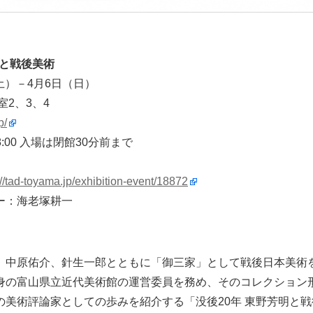
明と戦後美術
（土）－4月6日（日）
室2、3、4
p/
8:00 入場は閉館30分前まで
://tad-toyama.jp/exhibition-event/18872
ー：海老塚耕一
、中原佑介、針生一郎とともに「御三家」として戦後日本美術
身の富山県立近代美術館の運営委員を務め、そのコレクション
の美術評論家としての歩みを紹介する「没後20年 東野芳明と