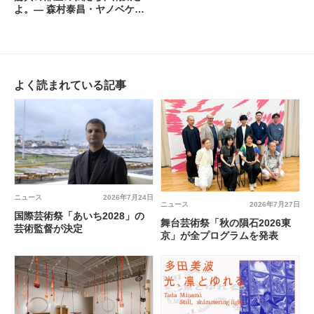
よ。— 森村泰昌・ヤノベケン
ジ・やなぎみわ — @ 大阪中之
島美術館
よく読まれている記事
ニュース
2026年7月24日
ニュース
2026年7月27日
国際芸術祭「あいち2028」の
舞台芸術祭「秋の隕石2026東
芸術監督が決定
京」が全プログラムを発表