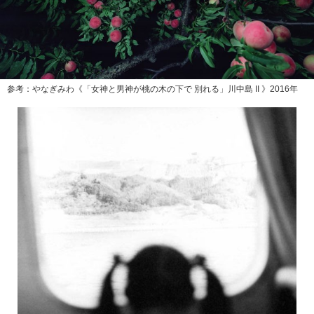
参考：やなぎみわ《「女神と男神が桃の木の下で 別れる」川中島 II 》2016年