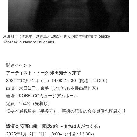
米田知子《震源地、淡路島》1995年 国立国際美術館蔵 ©Tomoko
Yoneda/Courtesy of ShugoArts
関連イベント
アーティスト・トーク 米田知子 × 束芋
2024年12月21日（土）14:00–15:30（開場：13:30-）
出演：米田知子、束芋（いずれも本展出品作家）
会場：KOBELCOミュージアムホール
定員：150名（先着順）
※要本展観覧券（半券可）、芸術の館友の会会員優先座席あり
講演会 安藤忠雄「震災30年－まちは人がつくる」
2025年1月12日（日）13:00–（開場：12:30-）