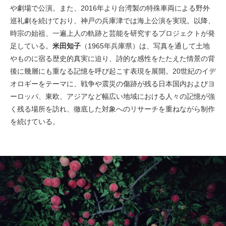
や劇場で公演。また、2016年より台湾製の特殊車両による野外
巡礼劇を続けており、神戸の兵庫津では海上公演を実現。以降、
時宗の始祖、一遍上人の軌跡と芸能を研究するプロジェクトが発
足している。
米田知子
（1965年兵庫県）は、写真を通して土地
やものに宿る歴史的真実に迫り、詩的な感性をたたえた情景の背
後に幾層にも重なる記憶を呼び起こす表現を展開。20世紀のイデ
オロギーをテーマに、戦争や震災の傷跡が残る日本国内およびヨ
ーロッパ、東欧、アジアなど幅広い地域における人々の記憶が強
く残る場所を訪れ、徹底した対象へのリサーチを重ねながら制作
を続けている。