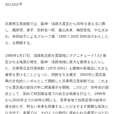
dex.html
兵庫県立美術館では、阪神・淡路大震災から30年を迎えるに際
し、國府理、束芋、田村友一郎、森山未來、梅田哲也、やなぎみ
わ、米田知子によるグループ展「1995 ⇄ 2025 30年目のわたした
ち」を開催する。
1995年1月17日、淡路島北部を震源地にマグニチュード7.3と推
定される地震が発生、阪神・淡路地域に甚大な被害をもたらし
た。兵庫県立近代美術館（1970-2001）も建物や収蔵品に大きな
被害を受けることとなった。同館を引き継ぎ、2002年に震災復
興の文化的シンボルとして開館した兵庫県立美術館では、これま
でも震災後の節目の年に関連展示を開催。このたび、30年目の節
目として、初めて特別展会場での自主企画展を行なう。1995年
から2025年までの30年の間にも、世界各地で自然災害や紛争が
後を絶たず、明るい未来を想像することがますます困難な状況と
なる中で、本展では、そのような時代に求められる希望とはどの