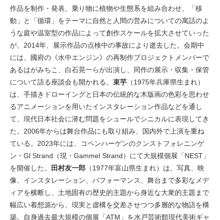
作品を制作・発表。乗り物に植物や生態系を組み合わせ、「移
動」と「循環」をテーマに自然と人間の営みについての寓話のよ
うな庭や温室型の作品によって創作スケールを拡大させていった
が、2014年、展示作品の点検中の事故により逝去した。会期中
には、國府の《水中エンジン》の再制作プロジェクトメンバーで
あるはがみちこ、白石晃一らが出演し、同作の展示・収集・保管
について語る座談会も開かれる。
束芋
（1975年兵庫県生まれ）
は、手描きドローイングと日本の伝統的な木版画の色彩を思わせ
るアニメーションを用いたインスタレーション作品などを通し
て、現代日本社会に潜む問題をシュールでシニカルに表現してき
た。2006年からは舞台作品にも取り組み、国内外で上演を重ね
ている。2023年には、コペンハーゲンのクンストフォレニンゲ
ン・Gl Strand（現・Gammel Strand）にて大規模個展「NEST」
を開催した。
田村友一郎
（1977年富山県生まれ）は、写真、映
像、インスタレーション、パフォーマンス、舞台まで多彩なメデ
ィアを横断し、土地固有の歴史的主題から身近な大衆的主題まで
幅広い着想源から、現実と虚構を交差させつつ多層的な物語を構
築。自身過去最大規模の個展「ATM」を水戸芸術館現代美術ギャ