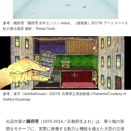
参考：國府理「國府理 水中エンジン redux」（後期展）2017年 アートスペース
虹の展示風景 撮影：Tomas Svab
参考：束芋《dolefullhouse》2007年 兵庫県立美術館蔵 ©Tabaimo/Courtesy of
Gallery Koyanagi
出品作家の
國府理
（1970-2014／京都府生まれ）は、乗り物の形
態をモチーフに、実際に稼働する動力と機能を備えた大型の立体