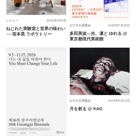
レビュー
2026年6月8日
おすすめ展覧会
2026年7月25日
ねじれた実験室と世界の味わい
多田美波―光、凛と ゆれる @
──笹本晃 ラボラトリー
東京都現代美術館
おすすめ展覧会
2026年5月12日
月を射る @ KAG