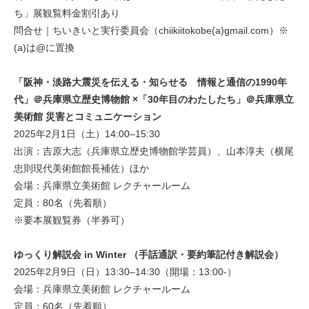
ち」展観覧料金割引あり
問合せ｜ちいきいと実行委員会（chiikiitokobe(a)gmail.com）※
(a)は@に置換
「阪神・淡路大震災を伝える・知らせる 情報と通信の1990年
代」＠兵庫県立歴史博物館 ×「30年目のわたしたち」＠兵庫県立
美術館 災害とコミュニケーション
2025年2月1日（土）14:00–15:30
出演：吉原大志（兵庫県立歴史博物館学芸員）、山本淳夫（横尾
忠則現代美術館館長補佐）ほか
会場：兵庫県立美術館 レクチャールーム
定員：80名（先着順）
※要本展観覧券（半券可）
ゆっくり解説会 in Winter （手話通訳・要約筆記付き解説会）
2025年2月9日（日）13:30–14:30（開場：13:00-）
会場：兵庫県立美術館 レクチャールーム
定員：60名（先着順）