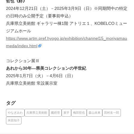
哲也《艀》
2024年12月21日（土）－2025年3月9日（日）※同期間中の特定
の日時のみ公開予定（要事前申込）
兵庫県立美術館 ギャラリー棟1階 アトリエ１、KOBELCOミュー
ジアムホール
https://www.artm.pref.hyogo.jp/exhibition/channel15_moriyamau
meda/index.html
コレクション展Ⅲ
あれから30年―県美コレクションの半世紀
2025年1月7日（火）－4月6日（日）
兵庫県立美術館 常設展示室
タグ
やなぎみわ
兵庫県立美術館
國府理
束芋
梅田哲也
森山未來
田村友一郎
米田知子