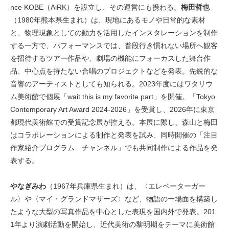
nce KOBE（AiRK）を設立し、その運営にも携わる。
梅田哲也
（1980年熊本県生まれ）は、現地にあるモノや日常的な素材
と、物理現象としての動力を活用したインスタレーションを制作
する一方で、パフォーマンスでは、普段行き慣れない場所へ観客
を招待するツアー作品や、劇場の機能にフォーカスした舞台作
品、中心点を持たない合唱のプロジェクトなどを発表。先鋭的な
音響のアーティストとしても知られる。2023年度にはワタリウ
ム美術館で個展「wait this is my favorite part」を開催。「Tokyo
Contemporary Art Award 2024-2026」を受賞し、2026年に東京
都現代美術館での受賞記念展が控える。本展に際し、森山と梅田
はコラボレーションによる制作と発表を試み、同時開催の「注目
作家紹介プログラム チャンネル」でも共同制作による作品を発
表する。
やなぎみわ
（1967年兵庫県生まれ）は、〈エレベーターガー
ル〉や〈マイ・グランドマザーズ〉など、物語の一場面を構築し
たような大型の写真作品を中心とした表現を国内外で発表。201
1年より演劇活動を開始し、近代美術の黎明期をテーマに美術館