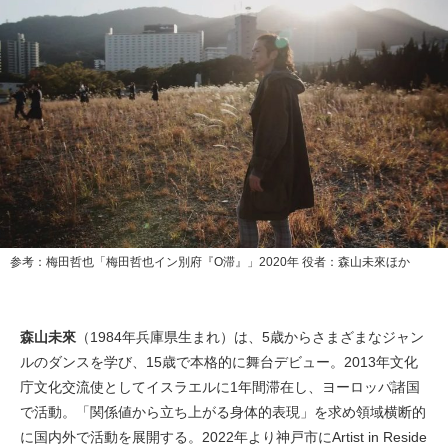
参考：梅田哲也「梅田哲也イン別府『O滞』」2020年 役者：森山未來ほか
森山未來
（1984年兵庫県生まれ）は、5歳からさまざまなジャン
ルのダンスを学び、15歳で本格的に舞台デビュー。2013年文化
庁文化交流使としてイスラエルに1年間滞在し、ヨーロッパ諸国
で活動。「関係値から立ち上がる身体的表現」を求め領域横断的
に国内外で活動を展開する。2022年より神戸市にArtist in Reside