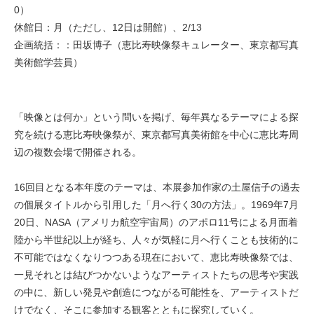
0）
休館日：月（ただし、12日は開館）、2/13
企画統括：：田坂博子（恵比寿映像祭キュレーター、東京都写真
美術館学芸員）
「映像とは何か」という問いを掲げ、毎年異なるテーマによる探
究を続ける恵比寿映像祭が、東京都写真美術館を中心に恵比寿周
辺の複数会場で開催される。
16回目となる本年度のテーマは、本展参加作家の土屋信子の過去
の個展タイトルから引用した「月へ行く30の方法」。1969年7月
20日、NASA（アメリカ航空宇宙局）のアポロ11号による月面着
陸から半世紀以上が経ち、人々が気軽に月へ行くことも技術的に
不可能ではなくなりつつある現在において、恵比寿映像祭では、
一見それとは結びつかないようなアーティストたちの思考や実践
の中に、新しい発見や創造につながる可能性を、アーティストだ
けでなく、そこに参加する観客とともに探究していく。