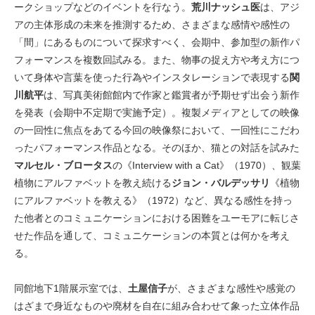
ークショップなどのイベントを行なう。
荒川ナッシュ医
は、アジ
アの主体形成の未来を推測するため、さまざまな感情や感性の
「間」にあるものについて探求すべく、会期中、参加型の新作パ
フォーマンスを複数回試みる。また、物事の捉え⽅や考え⽅につ
いて⾝体や⾔葉を使った⾏為やインスタレーションで表現する
関
川航平
は、写真美術館館内で作家と鑑賞者が予期せず出会う新作
を発表（会期中不定期で実施予定）。複製メディアとしての映像
の⼀回性に焦点をあてる今回の映像祭において、⼀回性にこだわ
ったパフォーマンス作品となる。そのほか、猫との対話を試みた
マルセル・ブロータス
の《Interview with a Cat》（1970）、観葉
植物にアルファベットを教え続ける
ジョン・バルデッサリ
《植物
にアルファベットを教える》（1972）など、異なる感性を持っ
た他者とのコミュニケーションにおける困難をユーモアに転じさ
せた作品を通して、コミュニケーションの本質とは何かを考え
る。
同館地下1階展⽰室では、
⼟屋信⼦
が、さまざまな感性や感覚の
はざまで⾝近なものや廃材を⾃在に組み合わせて象った⽴体作品