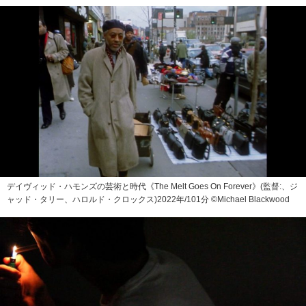
デイヴィッド・ハモンズの芸術と時代《The Melt Goes On Forever》(監督:、ジ
ャッド・タリー、ハロルド・クロックス)2022年/101分 ©Michael Blackwood