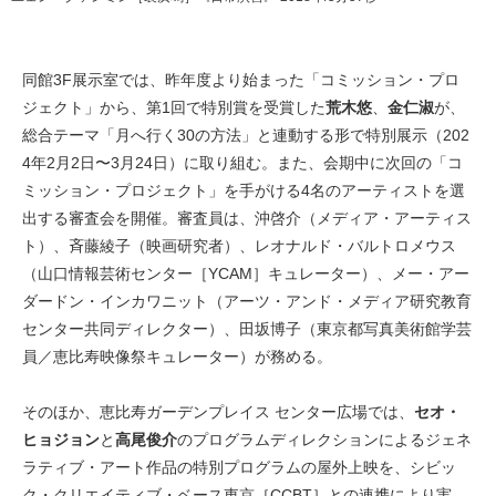
同館3F展示室では、昨年度より始まった「コミッション・プロ
ジェクト」から、第1回で特別賞を受賞した
荒木悠
、
金仁淑
が、
総合テーマ「月へ行く30の方法」と連動する形で特別展示（202
4年2月2日〜3月24日）に取り組む。また、会期中に次回の「コ
ミッション・プロジェクト」を手がける4名のアーティストを選
出する審査会を開催。審査員は、沖啓介（メディア・アーティス
ト）、斉藤綾子（映画研究者）、レオナルド・バルトロメウス
（山口情報芸術センター［YCAM］キュレーター）、メー・アー
ダードン・インカワニット（アーツ・アンド・メディア研究教育
センター共同ディレクター）、田坂博子（東京都写真美術館学芸
員／恵比寿映像祭キュレーター）が務める。
そのほか、恵比寿ガーデンプレイス センター広場では、
セオ・
ヒョジョン
と
高尾俊介
のプログラムディレクションによるジェネ
ラティブ・アート作品の特別プログラムの屋外上映を、シビッ
ク・クリエイティブ・ベース東京［CCBT］との連携により実