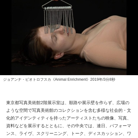
ジョアンナ・ピオトロフスカ《Animal Enrichment》2019年/3分8秒
東京都写真美術館2階展⽰室は、順路や展示壁を作らず、広場の
ような空間で写真美術館のコレクションを含む多様な社会的・⽂
化的アイデンティティを持ったアーティストたちの映像、写真、
資料などを展⽰するとともに、その中央では、連⽇、パフォーマ
ンス、ライヴ、スクリーニング、トーク、ディスカッション、ワ