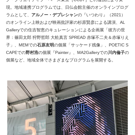
現。地域連携プログラムでは、日仏会館主催のオンラインプログ
ラムとして、
アルノー・デプレシャン
の『いつわり』（2021）
のオンライン上映および映画批評家の杉原賢彦による講演、AL
Galleryでの住吉智恵のキュレーションによる企画展「彼方の世
界：篠田太郎 狩野哲郎 大舩真言 SPREAD 赤塚不二夫＆赤塚りえ
子」、MEMでの
石原友明
の個展「サッケード残像」、POETIC S
CAPEでの
野村浩
の個展『Painter』、MA2Galleryでの
川内倫子
の
個展など、地域全体でさまざまなプログラムを展開する。