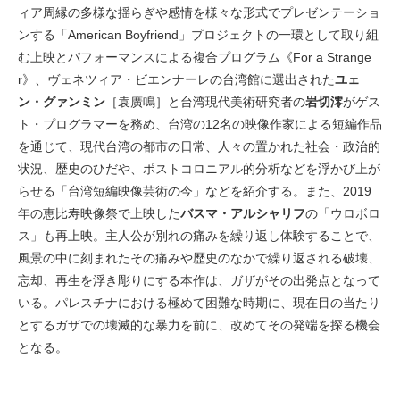
ィア周縁の多様な揺らぎや感情を様々な形式でプレゼンテーショ
ンする「American Boyfriend」プロジェクトの一環として取り組
む上映とパフォーマンスによる複合プログラム《For a Strange
r》、ヴェネツィア・ビエンナーレの台湾館に選出された
ユェ
ン・グァンミン
［袁廣鳴］と台湾現代美術研究者の
岩切澪
がゲス
ト・プログラマーを務め、台湾の12名の映像作家による短編作品
を通じて、現代台湾の都市の日常、人々の置かれた社会・政治的
状況、歴史のひだや、ポストコロニアル的分析などを浮かび上が
らせる「台湾短編映像芸術の今」などを紹介する。また、2019
年の恵比寿映像祭で上映した
バスマ・アルシャリフ
の「ウロボロ
ス」も再上映。主人公が別れの痛みを繰り返し体験することで、
風景の中に刻まれたその痛みや歴史のなかで繰り返される破壊、
忘却、再生を浮き彫りにする本作は、ガザがその出発点となって
いる。パレスチナにおける極めて困難な時期に、現在目の当たり
とするガザでの壊滅的な暴力を前に、改めてその発端を探る機会
となる。