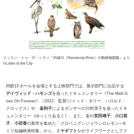
リッスン・トゥ・ザ・シティ『内城川（Naeseong River）の動植物図鑑』より
©︎Listen to the City
同館1Fホールを会場とする上映部門では、展示部門に出品する
デイヴィッド・ハモンズ
を追ったドキュメンタリー《The Melt G
oes On Forever》（2022、監督/ジャッド・タリー、ハロルド・
クロックス）や、
崟利子
によるダンサーの川村浪子を追ったドキ
ュメンタリー《ゆっくりあるく》、また、崟や
宮田靖子
、
小口容
子
、
小田香
の新作を集めた「クロベニグンジョウシロレモン—8
ミリ短編映画特集」から、
ミヤギフトシ
がライフワークとしてク