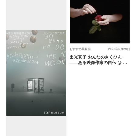
おすすめ展覧会
2026年5月29日
出光真子 おんなのさくひん
――ある映像作家の自伝 @ 東
京都写真美術館