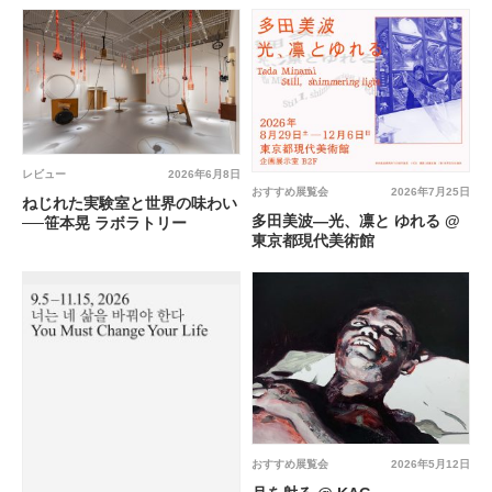
レビュー
2026年6月8日
おすすめ展覧会
2026年7月25日
ねじれた実験室と世界の味わい
多田美波―光、凛と ゆれる @
──笹本晃 ラボラトリー
東京都現代美術館
おすすめ展覧会
2026年5月12日