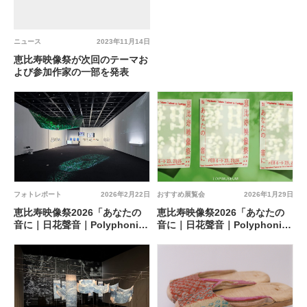
ニュース
2023年11月14日
恵比寿映像祭が次回のテーマお
よび参加作家の一部を発表
フォトレポート
2026年2月22日
おすすめ展覧会
2026年1月29日
恵比寿映像祭2026「あなたの
恵比寿映像祭2026「あなたの
音に｜日花聲音｜Polyphonic
音に｜日花聲音｜Polyphonic
Voices Bathed in Sunlight」
Voices Bathed in Sunlight」
@ 東京都写真美術館、恵比寿
@ 東京都写真美術館、恵比寿
ガーデンプレイス各所、地域連
ガーデンプレイス各所、地域連
携各所ほか
携各所ほか