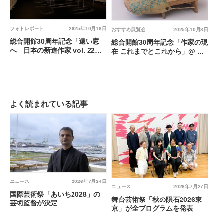
フォトレポート
2025年10月16日
おすすめ展覧会
2025年10月8日
総合開館30周年記念「遠い窓
総合開館30周年記念「作家の現
へ 日本の新進作家 vol. 22」
在 これまでとこれから」@ 東
@ 東京都写真美術館
京都写真美術館
よく読まれている記事
ニュース
2026年7月24日
ニュース
2026年7月27日
国際芸術祭「あいち2028」の
舞台芸術祭「秋の隕石2026東
芸術監督が決定
京」が全プログラムを発表