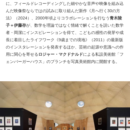
に、フィールドレコーディングした細やかな⾳声や映像を組み込
んだ映像祭ならではの試みに取り組んだ新作《⽉へ⾏く30の⽅
法》（2024）、2000年頃よりコラボレーションを⾏なう
⻘⽊陵
⼦＋伊藤存
が、数学を理論ではなく情緒で解くことを説いた数学
者・岡潔にインスピレーションを得て、こどもの感性の発芽や成
⻑に着⽬したライフワーク《9歳までの境地》（2011）の最新版
のインスタレーションを発表するほか、芸術の起源や意識への作
⽤に関⼼を寄せる
ロジャー・マクドナルド
による私設美術館「フ
ェンバーガーハウス」のブランチを写真美術館内に開館する。