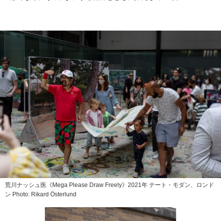
荒川ナッシュ医《Mega Please Draw Freely》2021年 テート・モダン、ロンド
ン Photo: Rikard Österlund