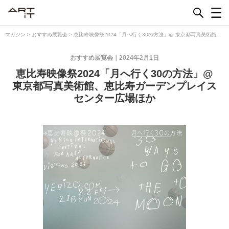
Skip
to
content
マガジン
>
おすすめ展覧会
>
恵比寿映像祭2024「月へ行く30の方法」@ 東京都写真美術館、
恵比寿ガーデンプレイス センター広場ほか
おすすめ展覧会
2024年2月1日
恵比寿映像祭2024「月へ行く30の方法」@
東京都写真美術館、恵比寿ガーデンプレイス
センター広場ほか