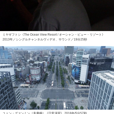
ミヤギフトシ《The Ocean View Resort / オーシャン・ビュー・リゾート》
2013年／シングルチャンネルヴィデオ、サウンド／19分25秒
ユェン・グァンミン［袁廣鳴］《日常演習》 2018年/5分57秒