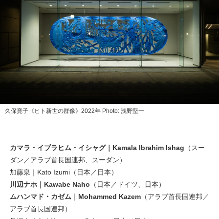
久保寛子《ヒト新世の群像》2022年 Photo: 浅野堅一
カマラ・イブラヒム・イシャグ｜Kamala Ibrahim Ishag
（スー
ダン／アラブ首長国連邦、スーダン）
加藤泉｜Kato Izumi（日本／日本）
川辺ナホ｜Kawabe Naho
（日本／ドイツ、日本）
ムハンマド・カゼム｜Mohammed Kazem
（アラブ首長国連邦／
アラブ首長国連邦）