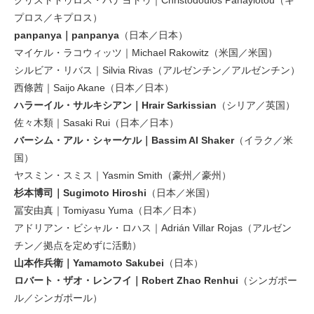
プロス／キプロス）
panpanya｜panpanya
（日本／日本）
マイケル・ラコウィッツ｜Michael Rakowitz（米国／米国）
シルビア・リバス｜Silvia Rivas（アルゼンチン／アルゼンチン）
西條茜｜Saijo Akane（日本／日本）
ハラーイル・サルキシアン｜Hrair Sarkissian
（シリア／英国）
佐々木類｜Sasaki Rui（日本／日本）
バーシム・アル・シャーケル｜Bassim Al Shaker
（イラク／米
国）
ヤスミン・スミス｜Yasmin Smith（豪州／豪州）
杉本博司｜Sugimoto Hiroshi
（日本／米国）
冨安由真｜Tomiyasu Yuma（日本／日本）
アドリアン・ビシャル・ロハス｜Adrián Villar Rojas（アルゼン
チン／拠点を定めずに活動）
山本作兵衛｜Yamamoto Sakubei
（日本）
ロバート・ザオ・レンフイ｜Robert Zhao Renhui
（シンガポー
ル／シンガポール）