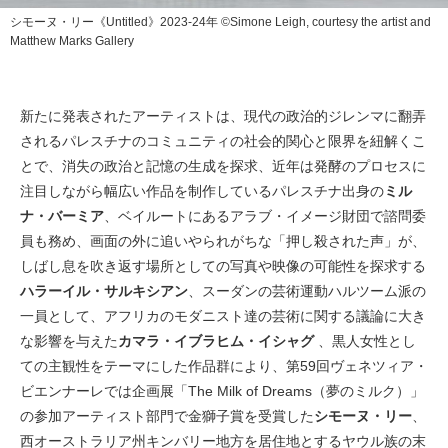
シモーヌ・リー《Untitled》2023-24年 ©Simone Leigh, courtesy the artist and
Matthew Marks Gallery
新たに発表されたアーティストは、現代の政治的ジレンマに翻弄
されるパレスチナのコミュニティの社会的関心と限界を紐解くこ
とで、消失の政治と記憶の生成を探求、近年は発酵のプロセスに
注目しながら幅広い作品を制作しているパレスチナ出身の
ミル
ナ・バーミア
、ベイルートにあるアラブ・イメージ財団で諮問委
員も務め、画面の外に追いやられがちな「押し殺された声」が、
しばし息を吹き返す場所としての写真や映像の可能性を探求する
ハラーイル・サルキシアン
、スーダンの芸術運動ハルツーム派の
一員として、アフリカのモダニスト達の芸術に関する議論に大き
な影響を与えた
カマラ・イブラヒム・イシャグ
、黒人女性とし
ての主観性をテーマにした作品群により、第59回ヴェネツィア・
ビエンナーレでは企画展「The Milk of Dreams（夢のミルク）」
の参加アーティスト部門で金獅子賞を受賞した
シモーヌ・リー
、
西オーストラリア州キンバリー地方を居住地とするヤウル族の末