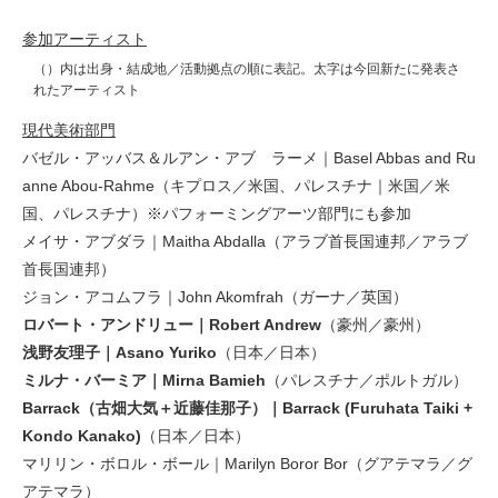
参加アーティスト
（）内は出身・結成地／活動拠点の順に表記。太字は今回新たに発表さ
れたアーティスト
現代美術部門
バゼル・アッバス＆ルアン・アブ゠ラーメ｜Basel Abbas and Ru
anne Abou-Rahme（キプロス／米国、パレスチナ｜米国／米
国、パレスチナ）※パフォーミングアーツ部門にも参加
メイサ・アブダラ｜Maitha Abdalla（アラブ首長国連邦／アラブ
首長国連邦）
ジョン・アコムフラ｜John Akomfrah（ガーナ／英国）
ロバート・アンドリュー｜Robert Andrew
（豪州／豪州）
浅野友理子｜Asano Yuriko
（日本／日本）
ミルナ・バーミア｜Mirna Bamieh
（パレスチナ／ポルトガル）
Barrack（古畑大気＋近藤佳那子）｜Barrack (Furuhata Taiki +
Kondo Kanako)
（日本／日本）
マリリン・ボロル・ボール｜Marilyn Boror Bor（グアテマラ／グ
アテマラ）