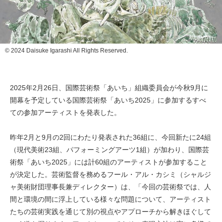
© 2024 Daisuke Igarashi All Rights Reserved.
2025年2月26日、国際芸術祭「あいち」組織委員会が今秋9月に
開幕を予定している国際芸術祭「あいち2025」に参加するすべ
ての参加アーティストを発表した。
昨年2月と9月の2回にわたり発表された36組に、今回新たに24組
（現代美術23組、パフォーミングアーツ1組）が加わり、国際芸
術祭「あいち2025」には計60組のアーティストが参加すること
が決定した。芸術監督を務めるフール・アル・カシミ（シャルジ
ャ美術財団理事長兼ディレクター）は、「今回の芸術祭では、人
間と環境の間に浮上している様々な問題について、アーティスト
たちの芸術実践を通じて別の視点やアプローチから解きほぐして