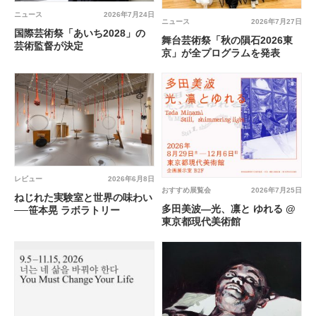
ニュース
2026年7月24日
ニュース
2026年7月27日
国際芸術祭「あいち2028」の
舞台芸術祭「秋の隕石2026東
芸術監督が決定
京」が全プログラムを発表
レビュー
2026年6月8日
おすすめ展覧会
2026年7月25日
ねじれた実験室と世界の味わい
多田美波―光、凛と ゆれる @
──笹本晃 ラボラトリー
東京都現代美術館