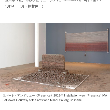
豊川市（豊川市桜ケ丘ミュージアム）2025年11月14日（金）- 1
1月24日（月・振替休日）
ロバート・アンドリュー《Presence》2019年 Installation view: ‘Presence’ IMA
Belltower. Courtesy of the artist and Milani Gallery, Brisbane.