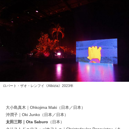
ロバート・ザオ・レンフイ《Albizia》2023年
大小島真木｜Ohkojima Maki（日本／日本）
沖潤子｜Oki Junko（日本／日本）
太田三郎｜Ota Saburo
（日本）
クリストドゥロス・パナヨトゥ｜Christodoulos Panayiotou（キ