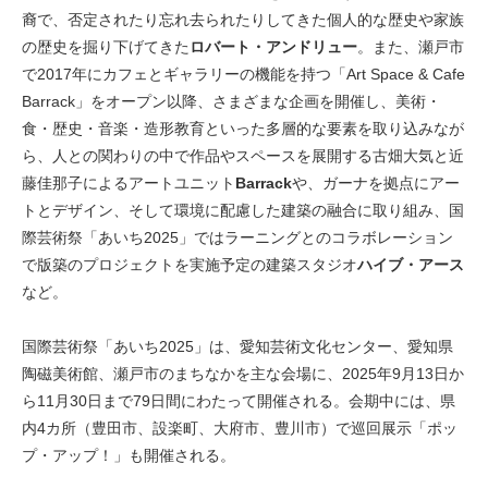
裔で、否定されたり忘れ去られたりしてきた個人的な歴史や家族
の歴史を掘り下げてきた
ロバート・アンドリュー
。また、瀬戸市
で2017年にカフェとギャラリーの機能を持つ「Art Space & Cafe
Barrack」をオープン以降、さまざまな企画を開催し、美術・
食・歴史・音楽・造形教育といった多層的な要素を取り込みなが
ら、人との関わりの中で作品やスペースを展開する古畑大気と近
藤佳那子によるアートユニット
Barrack
や、ガーナを拠点にアー
トとデザイン、そして環境に配慮した建築の融合に取り組み、国
際芸術祭「あいち2025」ではラーニングとのコラボレーション
で版築のプロジェクトを実施予定の建築スタジオ
ハイブ・アース
など。
国際芸術祭「あいち2025」は、愛知芸術文化センター、愛知県
陶磁美術館、瀬戸市のまちなかを主な会場に、2025年9月13日か
ら11月30日まで79日間にわたって開催される。会期中には、県
内4カ所（豊田市、設楽町、大府市、豊川市）で巡回展示「ポッ
プ・アップ！」も開催される。