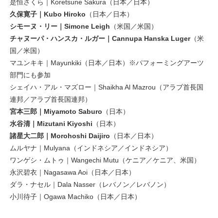
是恒さくら｜Koretsune Sakura（日本／日本）
久保寛子｜Kubo Hiroko
（日本／日本）
シモーヌ・リー｜Simone Leigh
（米国／米国）
チャヌーパ・ハンスカ・ルガー｜Cannupa Hanska Luger
（米
国／米国）
マユンキキ｜Mayunkiki（日本／日本）※パフォーミングアーツ
部門にも参加
シェイハ・アル・マズロー｜Shaikha Al Mazrou（アラブ首長国
連邦／アラブ首長国連邦）
宮本三郎｜Miyamoto Saburo
（日本）
水谷清｜Mizutani Kiyoshi
（日本）
諸星大二郎｜Morohoshi Daijiro
（日本／日本）
ムルヤナ｜Mulyana（インドネシア／インドネシア）
ワンゲシ・ムトゥ｜Wangechi Mutu（ケニア／ケニア、米国）
永沢碧衣｜Nagasawa Aoi（日本／日本）
ダラ・ナセル｜Dala Nasser（レバノン／レバノン）
小川待子｜Ogawa Machiko（日本／日本）