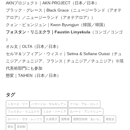
AKNプロジェクト｜AKN PROJECT（日本／日本）
ブラック・グレース｜Black Grace（ニュージーランド（アオテ
アロア）／ニュージーランド（アオテアロア））
クォン・ビョンジュン｜Kwon Byungjun（韓国／韓国）
フォスタン・リニエクラ｜Faustin Linyekula
（コンゴ／コンゴ
）
オル太｜OLTA（日本／日本）
セルマ＆ソフィアン・ウィスィ｜Selma & Sofiane Ouissi（チュ
ニジア／チュニジア、フランス｜チュニジア／チュニジア）※現
代美術部門にも参加
態変｜TAIHEN（日本／日本）
タグ
シモーヌ・リー
ハラーイル・サルキシアン
フール・アル・カシミ
フォスタン・リニエクラ
ミルナ・バーミア
ロバート・アンドリュー
ロバート・ザオ・レンフイ
久保寛子
国際展
国際芸術祭「あいち」
展覧会
愛知
美術館