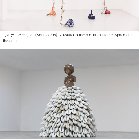
ミルナ・バーミア《Sour Cords》2024年 Courtesy of Nika Project Space and
the artist.