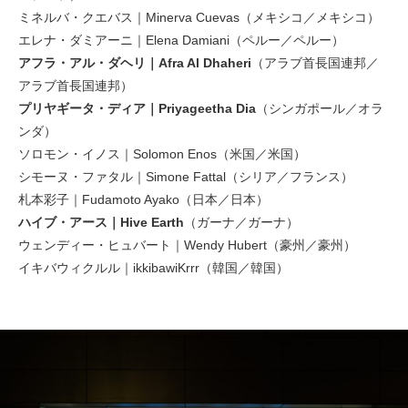
ミネルバ・クエバス｜Minerva Cuevas（メキシコ／メキシコ）
エレナ・ダミアーニ｜Elena Damiani（ペルー／ペルー）
アフラ・アル・ダヘリ｜Afra Al Dhaheri
（アラブ首長国連邦／
アラブ首長国連邦）
プリヤギータ・ディア｜Priyageetha Dia
（シンガポール／オラ
ンダ）
ソロモン・イノス｜Solomon Enos（米国／米国）
シモーヌ・ファタル｜Simone Fattal（シリア／フランス）
札本彩子｜Fudamoto Ayako（日本／日本）
ハイブ・アース｜Hive Earth
（ガーナ／ガーナ）
ウェンディー・ヒュバート｜Wendy Hubert（豪州／豪州）
イキバウィクルル｜ikkibawiKrrr（韓国／韓国）