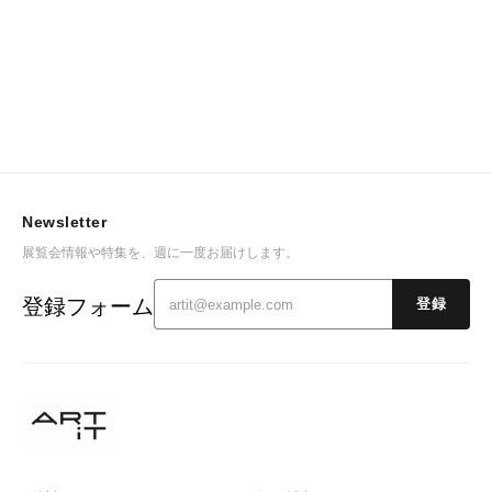
Newsletter
展覧会情報や特集を、週に一度お届けします。
登録フォーム
登録