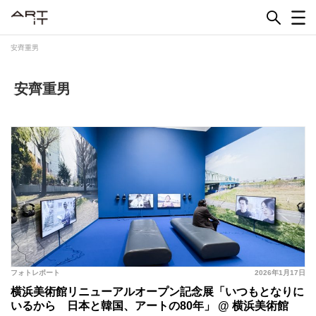
Skip
to
content
安齊重男
安齊重男
フォトレポート
2026年1月17日
横浜美術館リニューアルオープン記念展「いつもとなりに
いるから 日本と韓国、アートの80年」 @ 横浜美術館