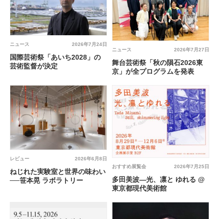
ニュース
2026年7月24日
ニュース
2026年7月27日
国際芸術祭「あいち2028」の
舞台芸術祭「秋の隕石2026東
芸術監督が決定
京」が全プログラムを発表
レビュー
2026年6月8日
おすすめ展覧会
2026年7月25日
ねじれた実験室と世界の味わい
多田美波―光、凛と ゆれる @
──笹本晃 ラボラトリー
東京都現代美術館