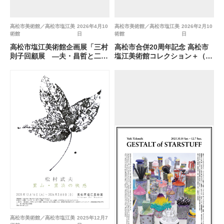
高松市美術館／高松市塩江美
2026年4月10
高松市美術館／高松市塩江美
2026年2月10
術館
日
術館
日
高松市塩江美術館企画展「三村
高松市合併20周年記念 高松市
則子回顧展 ―夫・昌哲と二人
塩江美術館コレクション＋（プ
三脚で育てた世界ー」
ラス）「塩江中学校＋中井弘二
郎『feel with words』」
高松市美術館／高松市塩江美
2025年12月7