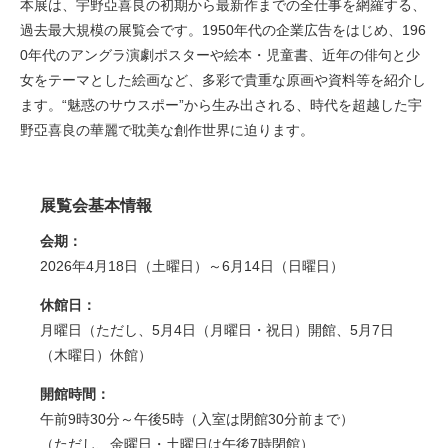
本展は、宇野亞喜良の初期から最新作までの全仕事を網羅する、
過去最大規模の展覧会です。1950年代の企業広告をはじめ、196
0年代のアングラ演劇ポスターや絵本・児童書、近年の俳句と少
女をテーマとした絵画など、多彩で貴重な原画や資料等を紹介し
ます。“魅惑のサウスポー”から生み出される、時代を超越した宇
野亞喜良の華麗で耽美な創作世界に迫ります。
展覧会基本情報
会期：
2026年4月18日（土曜日）～6月14日（日曜日）
休館日：
月曜日（ただし、5月4日（月曜日・祝日）開館、5月7日
（木曜日）休館）
開館時間：
午前9時30分～午後5時（入室は閉館30分前まで）
（ただし、金曜日・土曜日は午後7時閉館）