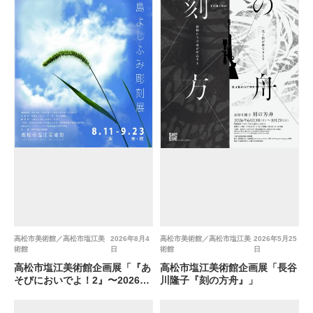
高松市美術館／高松市塩江美
2026年8月4
高松市美術館／高松市塩江美
2026年5月25
術館
日
術館
日
高松市塩江美術館企画展「『あ
高松市塩江美術館企画展「長谷
そびにおいでよ！2』〜2026夏
川隆子『刻の方舟』」
休み 大島よしふみ彫刻展〜」