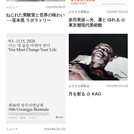
レビュー
2026年6月8日
おすすめ展覧会
2026年7月25日
ねじれた実験室と世界の味わい
多田美波―光、凛と ゆれる @
──笹本晃 ラボラトリー
東京都現代美術館
おすすめ展覧会
2026年5月12日
月を射る @ KAG
ニュース
2026年6月11日