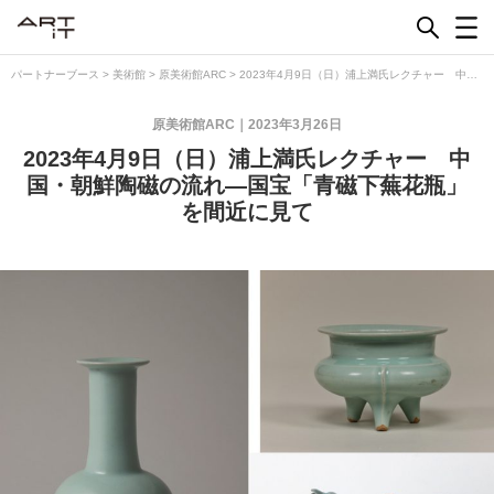
Skip
to
content
パートナーブース
>
美術館
>
原美術館ARC
>
2023年4月9日（日）浦上満氏レクチャー 中
国・朝鮮陶磁の流れ―国宝「青磁下蕪花瓶」を間近に見て
原美術館ARC
2023年3月26日
2023年4月9日（日）浦上満氏レクチャー 中
国・朝鮮陶磁の流れ―国宝「青磁下蕪花瓶」
を間近に見て