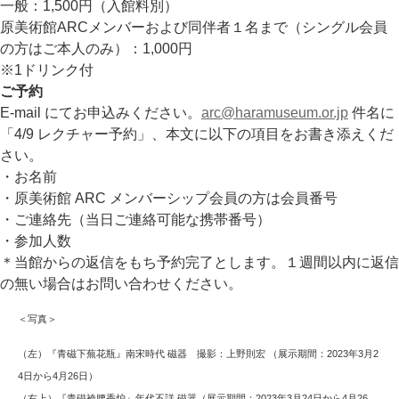
一般：1,500円（入館料別）
原美術館ARCメンバーおよび同伴者１名まで（シングル会員
の方はご本人のみ）：1,000円
※1ドリンク付
ご予約
E-mail にてお申込みください。
arc@haramuseum.or.jp
件名に
「4/9 レクチャー予約」、本文に以下の項目をお書き添えくだ
さい。
・お名前
・原美術館 ARC メンバーシップ会員の方は会員番号
・ご連絡先（当日ご連絡可能な携帯番号）
・参加人数
＊当館からの返信をもち予約完了とします。１週間以内に返信
の無い場合はお問い合わせください。
＜写真＞
（左）『青磁下蕪花瓶』南宋時代 磁器 撮影：上野則宏 （展示期間：2023年3月2
4日から4月26日）
（右上）『青磁袴腰香炉』年代不詳 磁器（展示期間：2023年3月24日から4月26