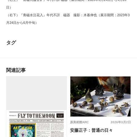
日）
（右下）『青磁水注花入』年代不詳 磁器 撮影：木暮伸也（展示期間：2023年3
月24日から6月中旬）
タグ
関連記事
原美術館ARC
2026年3月2日
安藤正子：普通の日々