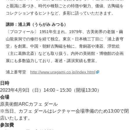
と眼識に基づき、時代や種類ごとの特徴や魅力、価値、古陶磁を
コレクションするヒントなど、多彩に語っていただきます。
講師：浦上満（うらがみ みつる）
〔プロフィール〕 1951年生まれ。1979年、古美術界の老舗・繭
山龍泉洞での修行を経て独立。東京・日本橋三丁目に「浦上蒼穹
堂」を創業。中国・朝鮮古陶磁を軸に、青銅器や漆器、浮世絵
（主に葛飾北斎）なども取り扱う。内外の美術館・博物館の企画
展にも多数協力しており、著述・講演実績も豊富。
浦上蒼穹堂
http://www.uragami.co.jp/index.html
日時
2023年4月9日（日）14:00－15:30（開場13:30）
会場
原美術館ARCカフェ ダール
※当日、カフェ ダールはレクチャー会場準備のため13:00で閉
店いたします。
参加費