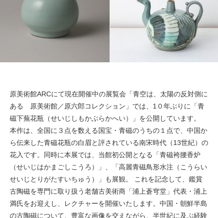
原美術館ARCにて現在開催中の展覧会「青空は、太陽の反対側に
ある 原美術館／原六郎コレクション」では、1０年ぶりに「青
磁下蕪花瓶（せいじしもかぶらかへい）」を公開しています。
本作は、全国に３点を数える国宝・青磁のうちの１点で、中国か
ら伝来した青磁花瓶の白眉と評されている南宋時代（13世紀）の
花入です。同時に本展では、当館初公開となる「青磁袴腰香炉
（せいじはかまごしこうろ）」、「高麗青磁鳥形水注（こうらい
せいじとりがたすいちゅう）」も展観。 これを記念して、鑑賞
古陶磁を専門に取り扱う老舗古美術商「浦上蒼穹堂」代表・浦上
満氏をお迎えし、レクチャーを開催いたします。中国・朝鮮半島
の古陶磁について、豊富な画像を交えながら、半世紀に及ぶ経験