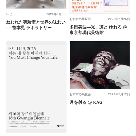
レビュー
2026年6月8日
おすすめ展覧会
2026年7月25日
ねじれた実験室と世界の味わい
多田美波―光、凛と ゆれる @
──笹本晃 ラボラトリー
東京都現代美術館
おすすめ展覧会
2026年5月12日
月を射る @ KAG