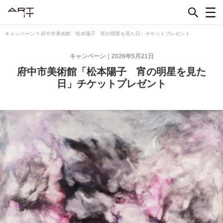
Skip
to
content
キャンペーン
>
府中市美術館「松本陽子 宵の明星を見た日」チケットプレゼント
キャンペーン
2026年5月21日
府中市美術館「松本陽子 宵の明星を見た
日」チケットプレゼント