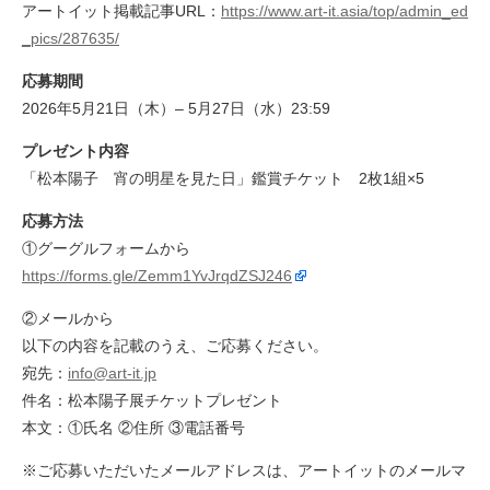
アートイット掲載記事URL：
https://www.art-it.asia/top/admin_ed
_pics/287635/
応募期間
2026年5月21日（木）– 5月27日（水）23:59
プレゼント内容
「松本陽子 宵の明星を見た日」鑑賞チケット 2枚1組×5
応募方法
①グーグルフォームから
https://forms.gle/Zemm1YvJrqdZSJ246
②メールから
以下の内容を記載のうえ、ご応募ください。
宛先：
info@art-it.jp
件名：松本陽子展チケットプレゼント
本文：①氏名 ②住所 ③電話番号
※ご応募いただいたメールアドレスは、アートイットのメールマ