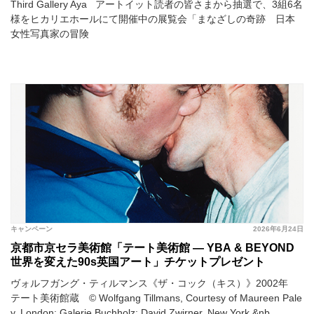
Third Gallery Aya アートイット読者の皆さまから抽選で、3組6名
様をヒカリエホールにて開催中の展覧会「まなざしの奇跡 日本
女性写真家の冒険
キャンペーン
2026年6月24日
京都市京セラ美術館「テート美術館 ― YBA & BEYOND
世界を変えた90s英国アート」チケットプレゼント
ヴォルフガング・ティルマンス《ザ・コック（キス）》2002年
テート美術館蔵 © Wolfgang Tillmans, Courtesy of Maureen Pale
y, London; Galerie Buchholz; David Zwirner, New York &nb