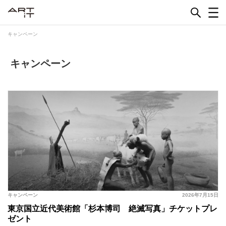
Skip
to
content
キャンペーン
キャンペーン
キャンペーン
2026年7月15日
東京国立近代美術館「杉本博司 絶滅写真」チケットプレ
ゼント