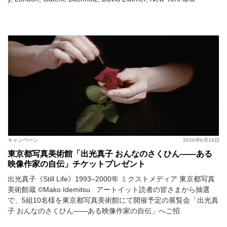
キャンペーン
2026年6月10日
東京都写真美術館「出光真子 おんなのさくひん――ある
映像作家の自伝」チケットプレゼント
出光真子《Still Life》1993–2000年 ミクストメディア 東京都写真
美術館蔵 ©Mako Idemitsu アートイット読者の皆さまから抽選
で、5組10名様を東京都写真美術館にて開催予定の展覧会「出光真
子 おんなのさくひん――ある映像作家の自伝」へご招