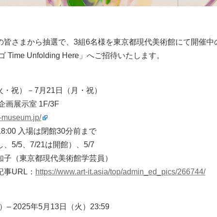
の皆さまから抽選で、3組6名様を東京都現代美術館にて開催
Time Unfolding Here」へご招待いたします。
（火・祝）－7月21日（月・祝）
画展示室 1F/3F
t-museum.jp/
18:00 入場は閉館30分前まで
5/5、7/21は開館）、5/7
知子（東京都現代美術館学芸員）
事URL：
https://www.art-it.asia/top/admin_ed_pics/266744/
– 2025年5月13日（火）23:59