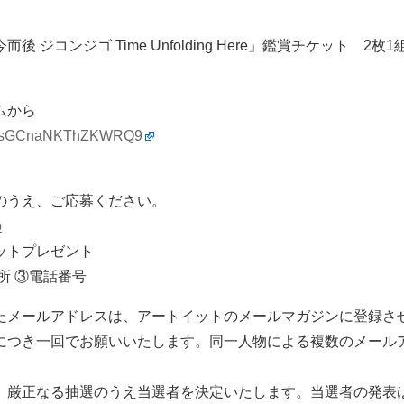
 ジコンジゴ Time Unfolding Here」鑑賞チケット 2枚1組
ムから
e/dasGCnaNKThZKWRQ9
のうえ、ご応募ください。
p
ットプレゼント
所 ③電話番号
たメールアドレスは、アートイットのメールマガジンに登録さ
につき一回でお願いいたします。同一人物による複数のメール
。
、厳正なる抽選のうえ当選者を決定いたします。当選者の発表