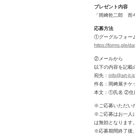
プレゼント内容
「岡﨑乾二郎 而今而後
応募方法
①グーグルフォー
https://forms.gl
②メールから
以下の内容を記載
宛先：
info@art-it.j
件名：岡﨑展チケ
本文：①氏名 ②住
※ご応募いただい
※ご応募はお一人
は無効となります
※応募期間終了後