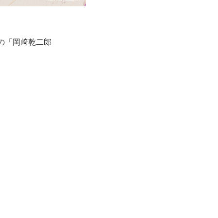
中の「岡﨑乾二郎