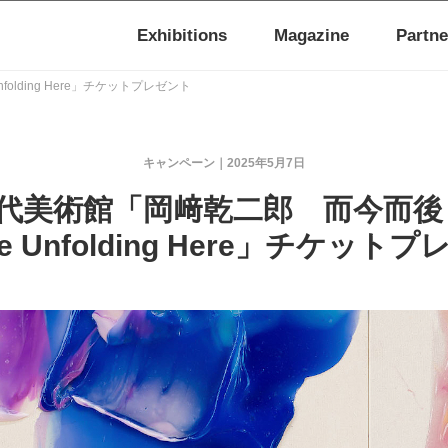
Exhibitions
Magazine
Partne
lding Here」チケットプレゼント
キャンペーン
2025年5月7日
代美術館「岡﨑乾二郎 而今而後
me Unfolding Here」チケット