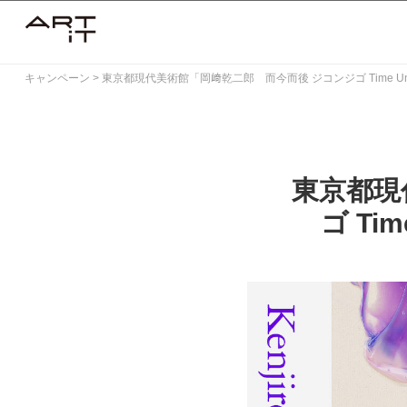
Skip
to
content
キャンペーン
>
東京都現代美術館「岡﨑乾二郎 而今而後 ジコンジゴ Time Unfo
東京都現
ゴ Ti