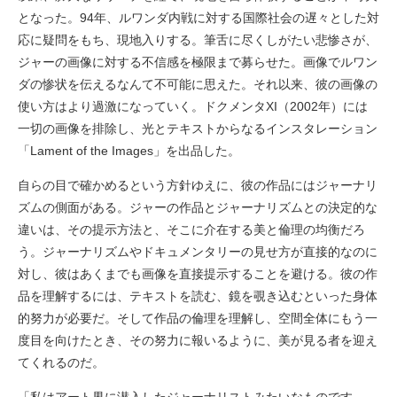
となった。94年、ルワンダ内戦に対する国際社会の遅々とした対
応に疑問をもち、現地入りする。筆舌に尽くしがたい悲惨さが、
ジャーの画像に対する不信感を極限まで募らせた。画像でルワン
ダの惨状を伝えるなんて不可能に思えた。それ以来、彼の画像の
使い方はより過激になっていく。ドクメンタXI（2002年）には
一切の画像を排除し、光とテキストからなるインスタレーション
「Lament of the Images」を出品した。
自らの目で確かめるという方針ゆえに、彼の作品にはジャーナリ
ズムの側面がある。ジャーの作品とジャーナリズムとの決定的な
違いは、その提示方法と、そこに介在する美と倫理の均衡だろ
う。ジャーナリズムやドキュメンタリーの見せ方が直接的なのに
対し、彼はあくまでも画像を直接提示することを避ける。彼の作
品を理解するには、テキストを読む、鏡を覗き込むといった身体
的努力が必要だ。そして作品の倫理を理解し、空間全体にもう一
度目を向けたとき、その努力に報いるように、美が見る者を迎え
てくれるのだ。