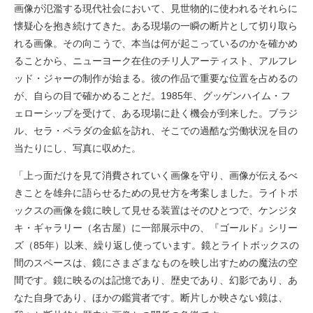
画像が氾濫する現代社会において、見世物的に使われるそれらに
懐疑心を抱き続けてきた。ある現場の一瞬の断片として切り取ら
れる画像。その向こうで、本当は何が起こっているのかを確かめ
ることから、ニューヨーク在住のチリ人アーティスト、アルフレ
ッド・ジャーの制作が始まる。彼の作品で重要な位置を占めるの
が、自らの目で確かめることだ。1985年、グッゲンハイム・フ
ェローシップを受けて、ある現場に赴く機会が到来した。ブラジ
ル、セラ・ペラダの金鉱を訪れ、そこでの過酷な労働状況を目の
当たりにし、写真に収めた。
「上っ面だけを見て消費されていく画像を守り、画像が伝えるべ
きことを雄弁に語らせるための見せ方を考案しました。ライトボ
ックスの画像を鏡に映して見せる装置はそのひとつで、ケンジタ
キ・ギャラリー（名古屋）に一部展示中の、『ゴールド』シリー
ズ（85年）以来、繰り返し使っています。鏡とライトボックスの
間のスペースは、鏡にさまざまなものを映し出すための魔法の空
間です。鏡に映るのは記憶であり、歴史であり、幻影であり、あ
なた自身であり、ほかの鑑賞者です。断片しか映さない鏡は、