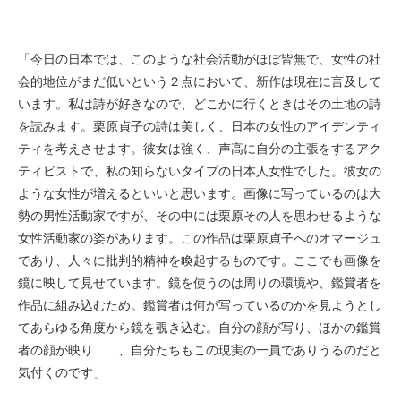
「今日の日本では、このような社会活動がほぼ皆無で、女性の社
会的地位がまだ低いという２点において、新作は現在に言及して
います。私は詩が好きなので、どこかに行くときはその土地の詩
を読みます。栗原貞子の詩は美しく、日本の女性のアイデンティ
ティを考えさせます。彼女は強く、声高に自分の主張をするアク
ティビストで、私の知らないタイプの日本人女性でした。彼女の
ような女性が増えるといいと思います。画像に写っているのは大
勢の男性活動家ですが、その中には栗原その人を思わせるような
女性活動家の姿があります。この作品は栗原貞子へのオマージュ
であり、人々に批判的精神を喚起するものです。ここでも画像を
鏡に映して見せています。鏡を使うのは周りの環境や、鑑賞者を
作品に組み込むため。鑑賞者は何が写っているのかを見ようとし
てあらゆる角度から鏡を覗き込む。自分の顔が写り、ほかの鑑賞
者の顔が映り……、自分たちもこの現実の一員でありうるのだと
気付くのです」