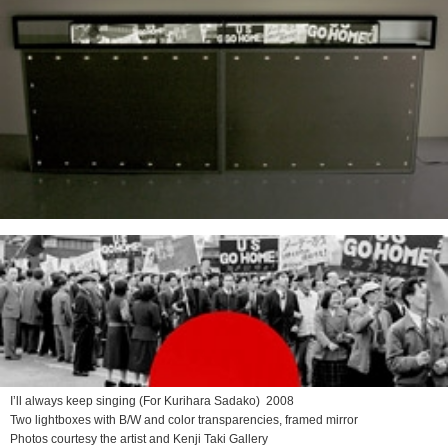
I’ll always keep singing (For Kurihara Sadako)
2008
Two lightboxes with B/W and color transparencies, framed mirror
Photos courtesy the artist and Kenji Taki Gallery