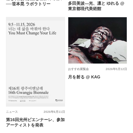
多田美波―光、凛と ゆれる @
──笹本晃 ラボラトリー
東京都現代美術館
おすすめ展覧会
2026年5月12日
月を射る @ KAG
ニュース
2026年6月11日
第16回光州ビエンナーレ、参加
アーティストを発表