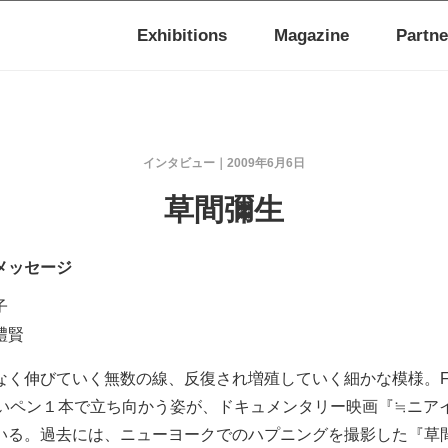
Exhibitions
Magazine
Partne
インタビュー
2009年6月6日
草間彌生
メッセージ
子
禮賢
なく伸びていく無数の線、反復され増殖していく細かな模様。F
黒いペン１本で立ち向かう姿が、ドキュメンタリー映画『≒ニア
いる。過去には、ニューヨークでのハプニングを撮影した『草