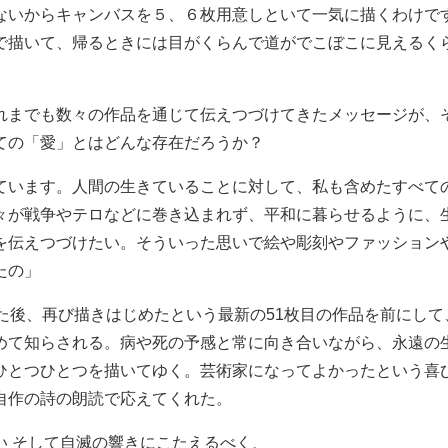
ないからキャンバスを５、６枚用意しといて一気に描くわけです
で描いて、帰るときには目がくらんで道がでこぼこに見えるく
れまでも数々の作品を通じて伝えつづけてきたメッセージが、
ての「愛」とはどんな存在だろうか？
ています。人間の生きていることに対して、私も含めたすべて
々が戦争やテロなどに巻き込まれず、平和に暮らせるように、
を伝えつづけたい。そういった思いで絵や彫刻やファッション
たの」
えた後、再び描きはじめたという最新の51枚目の作品を前にし
めて知らされる。病や死の予感と常に向き合いながら、永遠の
ひとつひとつを描いてゆく。芸術家になってよかったという喜
自作の詩の朗読で応えてくれた。
い そして自滅の響きにこたえるべく、