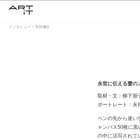
Skip
to
content
インタビュー
>
草間彌生
永世に伝える愛の
取材・文：柳下朋
ポートレート：永
ペンの先から迷い
ャンバス50枚に
の中に活写されて