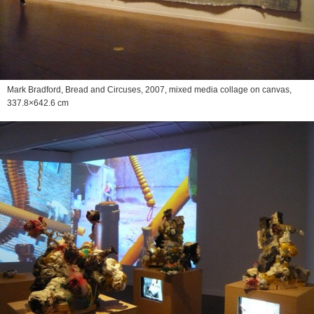
Mark Bradford,
Bread and Circuses
, 2007, mixed media collage on canvas,
337.8×642.6 cm