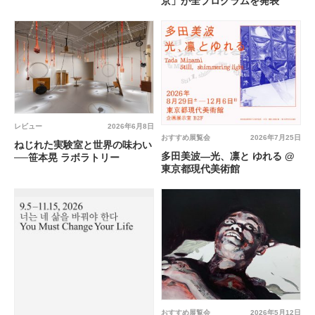
京」が全プログラムを発表
レビュー
2026年6月8日
おすすめ展覧会
2026年7月25日
ねじれた実験室と世界の味わい
多田美波―光、凛と ゆれる @
──笹本晃 ラボラトリー
東京都現代美術館
おすすめ展覧会
2026年5月12日