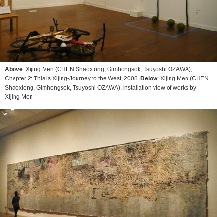
Above
: Xijing Men (CHEN Shaoxiong, Gimhongsok, Tsuyoshi OZAWA),
Chapter 2: This is Xijing-Journey to the West
, 2008.
Below
: Xijing Men (CHEN
Shaoxiong, Gimhongsok, Tsuyoshi OZAWA), installation view of works by
Xijing Men