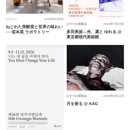
レビュー
2026年6月8日
おすすめ展覧会
2026年7月25日
ねじれた実験室と世界の味わい
多田美波―光、凛と ゆれる @
──笹本晃 ラボラトリー
東京都現代美術館
おすすめ展覧会
2026年5月12日
月を射る @ KAG