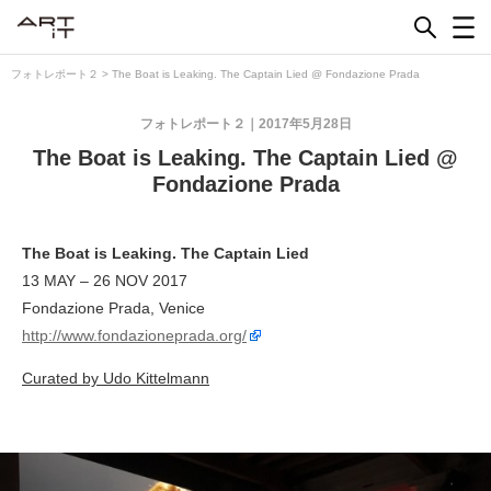
Skip
to
content
フォトレポート２
>
The Boat is Leaking. The Captain Lied @ Fondazione Prada
フォトレポート２
2017年5月28日
The Boat is Leaking. The Captain Lied @
Fondazione Prada
The Boat is Leaking. The Captain Lied
13 MAY – 26 NOV 2017
Fondazione Prada, Venice
http://www.fondazioneprada.org/
Curated by Udo Kittelmann