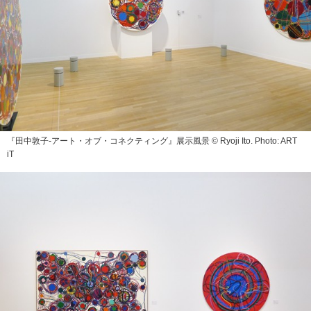
『田中敦子‐アート・オブ・コネクティング』展示風景 © Ryoji Ito. Photo: ART
iT