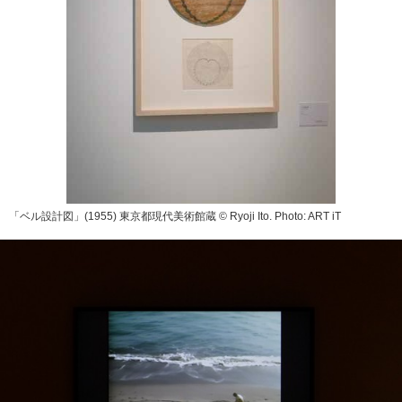
「ベル設計図」(1955) 東京都現代美術館蔵 © Ryoji Ito. Photo: ART iT