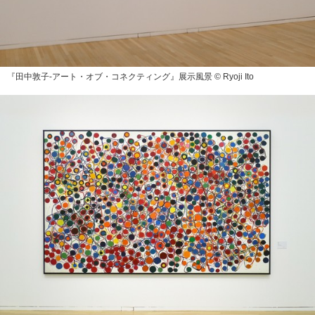
『田中敦子‐アート・オブ・コネクティング』展示風景 © Ryoji Ito