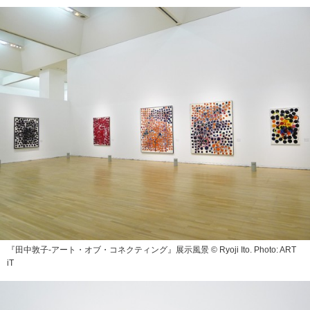
『田中敦子‐アート・オブ・コネクティング』展示風景 © Ryoji Ito. Photo: ART
iT