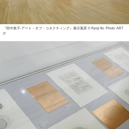
『田中敦子‐アート・オブ・コネクティング』展示風景 © Ryoji Ito. Photo: ART
iT