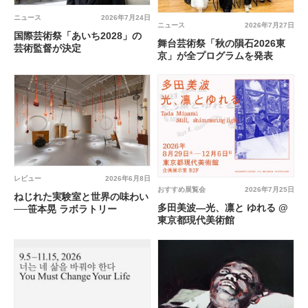
ニュース
2026年7月24日
ニュース
2026年7月27日
国際芸術祭「あいち2028」の
舞台芸術祭「秋の隕石2026東
芸術監督が決定
京」が全プログラムを発表
レビュー
2026年6月8日
おすすめ展覧会
2026年7月25日
ねじれた実験室と世界の味わい
多田美波―光、凛と ゆれる @
──笹本晃 ラボラトリー
東京都現代美術館