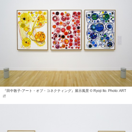
『田中敦子‐アート・オブ・コネクティング』展示風景 © Ryoji Ito. Photo: ART
iT