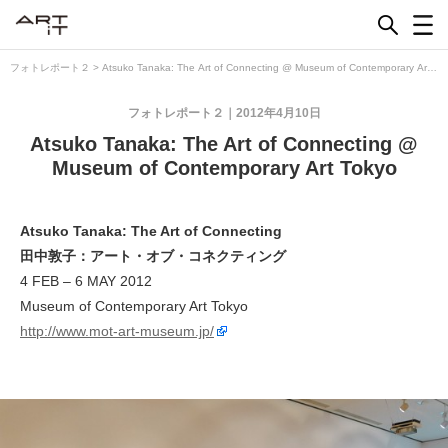
Skip
to
content
フォトレポート２
>
Atsuko Tanaka: The Art of Connecting @ Museum of Contemporary Art
Tokyo
フォトレポート２
2012年4月10日
Atsuko Tanaka: The Art of Connecting @
Museum of Contemporary Art Tokyo
Atsuko Tanaka: The Art of Connecting
田中敦子：アート・オブ・コネクティング
4 FEB – 6 MAY 2012
Museum of Contemporary Art Tokyo
http://www.mot-art-museum.jp/