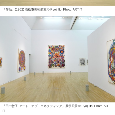
「作品」(1962) 高松市美術館蔵 © Ryoji Ito. Photo: ART iT
『田中敦子‐アート・オブ・コネクティング』展示風景 © Ryoji Ito. Photo: ART
iT