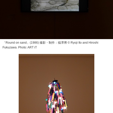
「Round on sand」(1986) 撮影・制作：福澤博 © Ryoji Ito and Hiroshi
Fukuzawa. Photo: ART iT