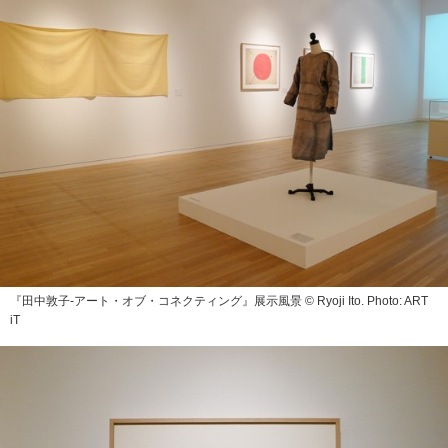
『田中敦子‐アート・オブ・コネクティング』展示風景 © Ryoji Ito. Photo: ART
iT