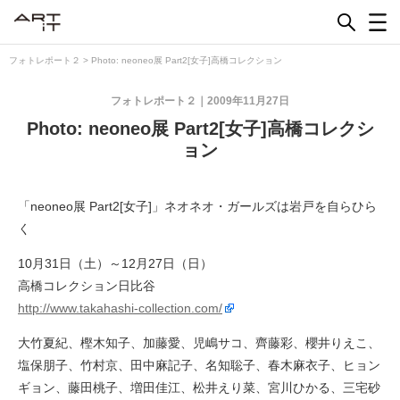
Skip
to
content
フォトレポート２
>
Photo: neoneo展 Part2[女子]高橋コレクション
フォトレポート２
2009年11月27日
Photo: neoneo展 Part2[女子]高橋コレクシ
ョン
「neoneo展 Part2[女子]」ネオネオ・ガールズは岩戸を自らひら
く
10月31日（土）～12月27日（日）
高橋コレクション日比谷
http://www.takahashi-collection.com/
大竹夏紀、樫木知子、加藤愛、児嶋サコ、齊藤彩、櫻井りえこ、
塩保朋子、竹村京、田中麻記子、名知聡子、春木麻衣子、ヒョン
ギョン、藤田桃子、増田佳江、松井えり菜、宮川ひかる、三宅砂