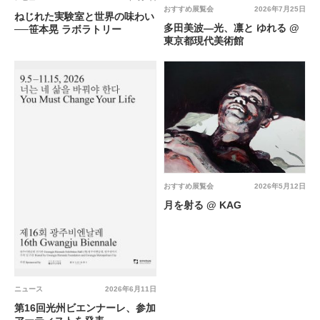
おすすめ展覧会
2026年7月25日
ねじれた実験室と世界の味わい
多田美波―光、凛と ゆれる @
──笹本晃 ラボラトリー
東京都現代美術館
おすすめ展覧会
2026年5月12日
月を射る @ KAG
ニュース
2026年6月11日
第16回光州ビエンナーレ、参加