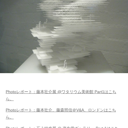
Photoレポート：藤本壮介展 @ワタリウム美術館 Part1はこち
ら。
Photoレポート：藤本壮介、藤森照信＠V&A、ロンドンはこち
ら。