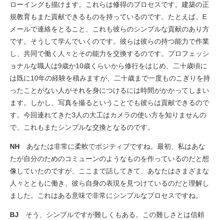
ローイングも描けます。これらは修得のプロセスです。建築の正
規教育もまた貢献できるものを持っているのです。たとえば、E
メールで連絡をとること、これも彼らのシンプルな貢献のあり方
です。そうして学んでいくのです。彼らは彼らの持つ能力で作業
し、共同で働く人々とその能力を交換するのです。プロフェッシ
ョナルな職人は9歳か10歳くらいから修行をはじめ、二十歳頃に
は既に10年の経験を積みますが、二十歳まで一度ものこぎりを持
ったことがない人がそれを身につけるには時間がかかってしまい
ます。しかし、写真を撮るということでも彼らは貢献できるので
す。今回連れてきた3人の大工はカメラの使い方を知りませんの
で、これもまたシンプルな交換となるのです。
NH
あなたは非常に柔軟でポジティブですね。最初、私はあな
たが自分のためのコミューンのようなものを作っているのだと想
像していたのですが、ここまで話してきて、あなたはさまざまな
人々とともに働き、彼ら自身の表現を見つけているのだと理解し
ました。これはある意味で非常にシンプルなプロセスですね。
BJ
そう、シンプルですが難しくもある。この難しさとは信頼