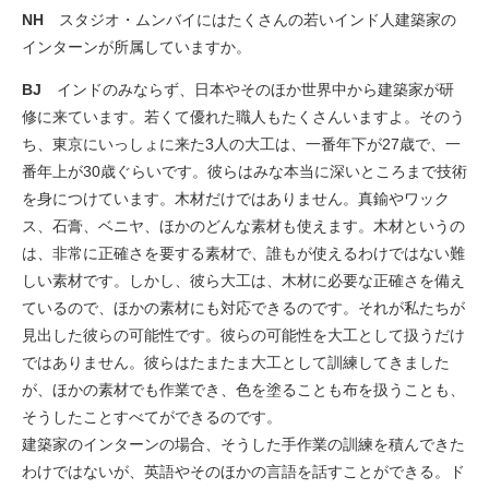
NH
スタジオ・ムンバイにはたくさんの若いインド人建築家の
インターンが所属していますか。
BJ
インドのみならず、日本やそのほか世界中から建築家が研
修に来ています。若くて優れた職人もたくさんいますよ。そのう
ち、東京にいっしょに来た3人の大工は、一番年下が27歳で、一
番年上が30歳ぐらいです。彼らはみな本当に深いところまで技術
を身につけています。木材だけではありません。真鍮やワック
ス、石膏、ベニヤ、ほかのどんな素材も使えます。木材というの
は、非常に正確さを要する素材で、誰もが使えるわけではない難
しい素材です。しかし、彼ら大工は、木材に必要な正確さを備え
ているので、ほかの素材にも対応できるのです。それが私たちが
見出した彼らの可能性です。彼らの可能性を大工として扱うだけ
ではありません。彼らはたまたま大工として訓練してきました
が、ほかの素材でも作業でき、色を塗ることも布を扱うことも、
そうしたことすべてができるのです。
建築家のインターンの場合、そうした手作業の訓練を積んできた
わけではないが、英語やそのほかの言語を話すことができる。ド