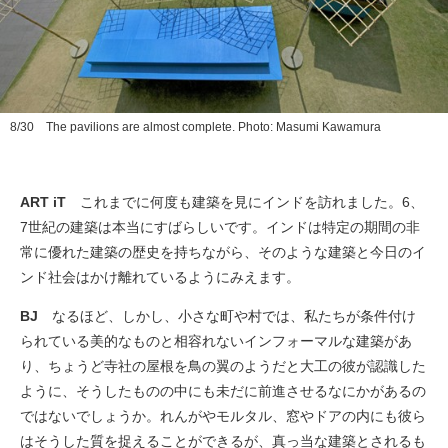
8/30 The pavilions are almost complete. Photo: Masumi Kawamura
ART iT
これまでに何度も建築を見にインドを訪れました。6、
7世紀の建築は本当にすばらしいです。インドは特定の期間の非
常に優れた建築の歴史を持ちながら、そのような建築と今日のイ
ンド社会はかけ離れているようにみえます。
BJ
なるほど、しかし、小さな町や村では、私たちが条件付け
られている美的なものと相容れないインフォーマルな建築があ
り、ちょうど寺社の屋根を鳥の翼のようだと大工の彼が認識した
ように、そうしたものの中にも未だに前進させるなにかがあるの
ではないでしょうか。れんがやモルタル、窓やドアの内にも彼ら
はそうした質を捉えることができるが、真っ当な建築とされるも