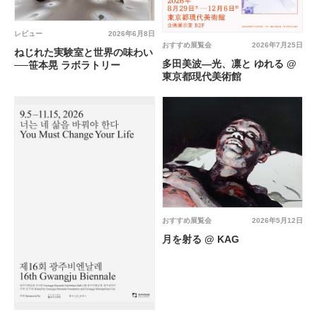
レビュー
2026年6月8日
おすすめ展覧会
2026年7月25日
ねじれた実験室と世界の味わい
多田美波―光、凛と ゆれる @
──笹本晃 ラボラトリー
東京都現代美術館
おすすめ展覧会
2026年5月12日
月を射る @ KAG