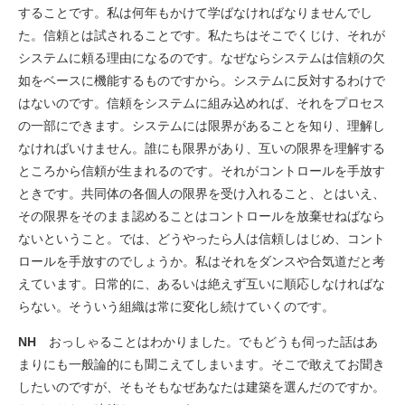
することです。私は何年もかけて学ばなければなりませんでし
た。信頼とは試されることです。私たちはそこでくじけ、それが
システムに頼る理由になるのです。なぜならシステムは信頼の欠
如をベースに機能するものですから。システムに反対するわけで
はないのです。信頼をシステムに組み込めれば、それをプロセス
の一部にできます。システムには限界があることを知り、理解し
なければいけません。誰にも限界があり、互いの限界を理解する
ところから信頼が生まれるのです。それがコントロールを手放す
ときです。共同体の各個人の限界を受け入れること、とはいえ、
その限界をそのまま認めることはコントロールを放棄せねばなら
ないということ。では、どうやったら人は信頼しはじめ、コント
ロールを手放すのでしょうか。私はそれをダンスや合気道だと考
えています。日常的に、あるいは絶えず互いに順応しなければな
らない。そういう組織は常に変化し続けていくのです。
NH
おっしゃることはわかりました。でもどうも伺った話はあ
まりにも一般論的にも聞こえてしまいます。そこで敢えてお聞き
したいのですが、そもそもなぜあなたは建築を選んだのですか。