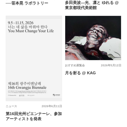
多田美波―光、凛と ゆれる @
──笹本晃 ラボラトリー
東京都現代美術館
おすすめ展覧会
2026年5月12日
月を射る @ KAG
ニュース
2026年6月11日
第16回光州ビエンナーレ、参加
アーティストを発表