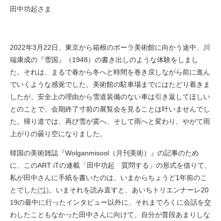
田中功起さま
2022年3月22日、東京から箱根のポーラ美術館に向かう途中、川
端康成の『雪国』（1948）の書き出しのような体験をしまし
た。それは、まるで春から冬へと時間を巻き戻しながら前に進ん
でいくような感覚でした。美術館の駐車場までにはたどり着きま
したが、安全上の理由から雪道装備のない車は引き返してほしい
とのことで、会期終了寸前の展覧会を見ることは叶いませんでし
た。帰り道では、再び雪が霙へ、そして雨へと変わり、やがて雨
上がりの曇り空になりました。
韓国の美術雑誌『Wolganmisool（月刊美術）』の記事のため
に、このART iTの連載「田中功起 質問する」の形式を借りて、
私が田中さんに手紙を書いたのは、いまからちょうど1年前のこ
とでした
(*1)
。いまそれを読み直すと、あいちトリエンナーレ20
19の最中に行ったインタビュー以外に、それまでろくに会話を交
わしたこともなかった田中さんに向けて、自分が普段あまりしな