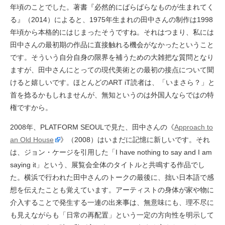
年頃のことでした。著書『必然的にばらばらなものが生まれてく
る』（2014）によると、1975年生まれの田中さんの制作は1998
年頃から本格的にはじまったそうですね。それはつまり、私には
田中さんの最初期の作品に直接触れる機会がなかったということ
です。そういう自分自身の限界を補うための大雑把な質問となり
ますが、田中さんにとっての現代美術との最初の接点について聞
けると嬉しいです。ほとんどのART iT読者は、「いまさら？」と
首を捻るかもしれませんが、無知というのは外国人ならではの特
権ですから。
2008年、PLATFORM SEOULで見た、田中さんの《
Approach to
an Old House
》（2008）はいまだに記憶に新しいです。それ
は、ジョン・ケージを引用した「I have nothing to say and I am
saying it」という、展覧会全体のタイトルと共鳴する作品でし
た。横浜で行われた田中さんのトークの最後に、拙い日本語で感
想を伝えたことも覚えています。アーティストの身体が家や物に
介入することで発生する一連の出来事は、無意味にも、理不尽に
も見えながらも「日常の再配置」という一定の方向性を明示して