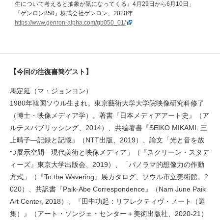
生について考えると抽象が気になってくる』4月29日から6月10日」
『ゲンロンβ50』株式会社ゲンロン、2020年
https://www.genron-alpha.com/gb050_01/
【今回の往復書簡ゲスト】
馬定延（マ・ジョンヨン）
1980年韓国ソウル生まれ。東京藝術大学大学院映像研究科修了
（博士・映像メディア学）。著書『日本メディアアート史』（ア
ルテスパブリッシング、2014）、共編著書『SEIKO MIKAMI: 三
上晴子—記録と記憶』（NTT出版、2019）、論文「光と音を放
つ展示空間—現代美術と映像メディア」（『スクリーン・スタデ
ィーズ』東京大学出版会、2019）、「パノラマ的想像力の作動
方式」（『To the Wavering』展カタログ、ソウル市立美術館、2
020）、共訳書『Paik-Abe Correspondence』（Nam June Paik
Art Center, 2018）、『田中功起：リフレクティヴ・ノート（選
集）』（アート・ソンジェ・センター＋美術出版社、2020-21）