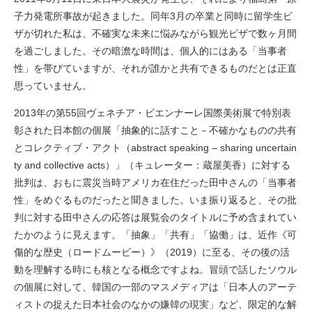
子力発電所事故が起きました。同年3月の卒業と同時に留学生ビ
ザが切れた私は、不確実な未来に悩みながら観光ビザで数ヶ月間
を過ごしました。その暗澹な時間は、個人的にはある「当事者
性」を帯びていますが、それが誰かと共有できるものだとは正直
思っていません。
2013年の第55回ヴェネチア・ビエンナーレ国際美術展で特別表
彰された日本館の個展「抽象的に話すこと－不確かなものの共有
とコレクティブ・アクト（abstract speaking – sharing uncertain
ty and collective acts）」（キュレーター：蔵屋美香）に対する
批判は、おもに震災当時アメリカ在住だった田中さんの「当事者
性」をめぐるものだったと聞きました。いま振り返ると、その批
判に対する田中さんの応答は展覧会のタイトルに予め含まれてい
たかのように見えます。「抽象」「共有」「協働」は、近作《可
傷的な歴史（ロードムービー）》（2019）に至る、その後の活
動を理解する時にも核となる概念ですよね。冒頭で話したソウル
の個展に対して、韓国の一部のマスメディアは「日本人のアーテ
ィストの捉えた日本社会のなかの嫌韓の現実」など、限定的な解