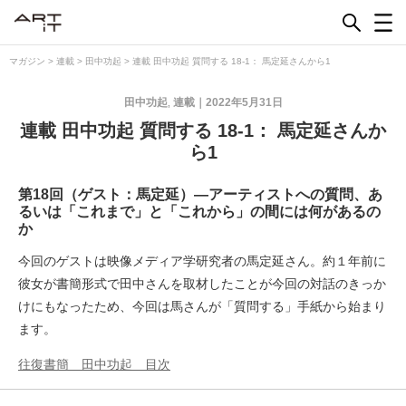
Skip
to
content
マガジン
>
連載
>
田中功起
>
連載 田中功起 質問する 18-1： 馬定延さんから1
田中功起
連載
2022年5月31日
,
連載 田中功起 質問する 18-1： 馬定延さんか
ら1
第18回（ゲスト：馬定延）―アーティストへの質問、あ
るいは「これまで」と「これから」の間には何があるの
か
今回のゲストは映像メディア学研究者の馬定延さん。約１年前に
彼女が書簡形式で田中さんを取材したことが今回の対話のきっか
けにもなったため、今回は馬さんが「質問する」手紙から始まり
ます。
往復書簡 田中功起 目次