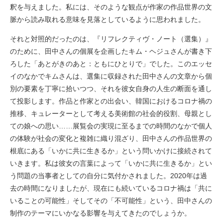
釈を与えました。私には、そのような観点が作家の作品世界の文
脈から読み取れる意味を見落としているように思われました。
それと対照的だったのは、『リフレクティヴ・ノート（選集）』
のために、田中さんの個展を企画したキム・ヘジュさんが書き下
ろした「あとがきのあと：ともにひとりで」でした。このエッセ
イのなかでキムさんは、選集に収録された田中さんの文章から個
別の要素を丁寧に拾いつつ、それを彼女自身の人生の断面を通し
て投影します。作品と作家との出会い、韓国におけるコロナ禍の
推移、キュレーターとして考える美術館の社会的役割、母親とし
ての娘への思い……展覧会の実現に至るまでの時間のなかで個人
の体験が社会の変化と複雑に織り混ざり、田中さんの作品世界の
根底にある「いかに共に生きるか」という問いかけに接続されて
いきます。私は彼女の言葉によって「いかに共に生きるか」とい
う問題の当事者としての自分に気付かされました。2020年は過
去の時間になりましたが、現在にも続いているコロナ禍は「共に
いることの可能性」そしてその「不可能性」という、田中さんの
制作のテーマにいかなる影響を与えてきたのでしょうか。