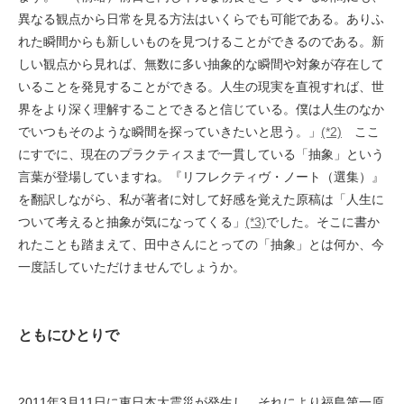
異なる観点から日常を見る方法はいくらでも可能である。ありふ
れた瞬間からも新しいものを見つけることができるのである。新
しい観点から見れば、無数に多い抽象的な瞬間や対象が存在して
いることを発見することができる。人生の現実を直視すれば、世
界をより深く理解することできると信じている。僕は人生のなか
でいつもそのような瞬間を探っていきたいと思う。」
(*2)
ここ
にすでに、現在のプラクティスまで一貫している「抽象」という
言葉が登場していますね。『リフレクティヴ・ノート（選集）』
を翻訳しながら、私が著者に対して好感を覚えた原稿は「人生に
ついて考えると抽象が気になってくる」
(*3)
でした。そこに書か
れたことも踏まえて、田中さんにとっての「抽象」とは何か、今
一度話していただけませんでしょうか。
ともにひとりで
2011年3月11日に東日本大震災が発生し、それにより福島第一原