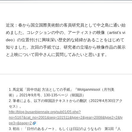
近況：春から国立国際美術館の客員研究員として中之島に通い始
めました。コレクションの中の、アーティストの映像（artist’s vi
deo）の位置付けに興味深い歴史的な経緯があることをはじめて
知りました。次回の手紙では、研究者の立場から映像作品の展示
と上映について田中さんに質問してみたいと思います。
1. 馬定延「田中功起 方法としての手紙」『Wolganmisool（月刊美
術）』2021年9月号、130-135ページ（韓国語）
2. 筆者による、以下の韓国語テキストからの翻訳（2022年4月30日アク
セス）。
http://blog.busanbiennale.org/sub01/05.php?
no=5167&cat_no=2001&seq=101511&type=2&year=2008&type2=2&ty
pe3=&page=2
3. 初出：「日付のあるノート、もしくは日記のようなもの 第1回『人