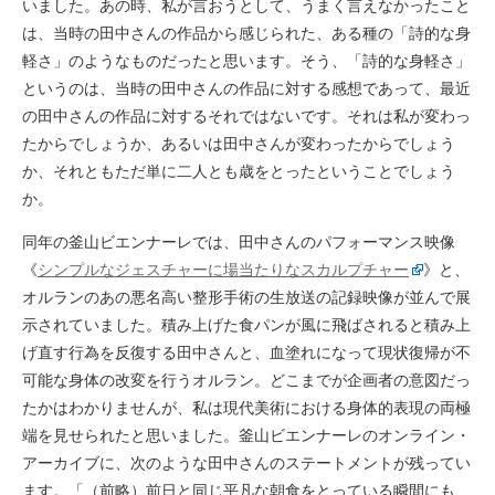
いました。あの時、私が言おうとして、うまく言えなかったこと
は、当時の田中さんの作品から感じられた、ある種の「詩的な身
軽さ」のようなものだったと思います。そう、「詩的な身軽さ」
というのは、当時の田中さんの作品に対する感想であって、最近
の田中さんの作品に対するそれではないです。それは私が変わっ
たからでしょうか、あるいは田中さんが変わったからでしょう
か、それともただ単に二人とも歳をとったということでしょう
か。
同年の釜山ビエンナーレでは、田中さんのパフォーマンス映像
《
シンプルなジェスチャーに場当たりなスカルプチャー
》と、
オルランのあの悪名高い整形手術の生放送の記録映像が並んで展
示されていました。積み上げた食パンが風に飛ばされると積み上
げ直す行為を反復する田中さんと、血塗れになって現状復帰が不
可能な身体の改変を行うオルラン。どこまでが企画者の意図だっ
たかはわかりませんが、私は現代美術における身体的表現の両極
端を見せられたと思いました。釜山ビエンナーレのオンライン・
アーカイブに、次のような田中さんのステートメントが残ってい
ます。「（前略）前日と同じ平凡な朝食をとっている瞬間にも、