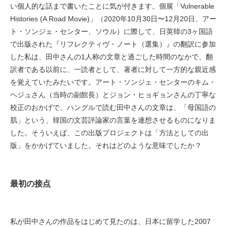
い個人的な話まで書いたことに気が付きます。個展「Vulnerable
Histories (A Road Movie)」（2020年10月30日〜12月20日、アー
ト・ソンジェ・センター、ソウル）に際して、日英韓の3ヶ国語
で出版された『リフレクティヴ・ノート（選集）』の翻訳に参加
した私は、田中さんの1人称の文章と過ごした時間のなかで、翻
訳者である以前に、一読者として、著者に対して一方的な親近感
を覚えていたみたいです。アート・ソンジェ・センターのキム・
ヘジュさん（当時の副館長）とジョン・ヒョギョンさんの丁寧な
校正のおかげで、ハングルで読む田中さんの文章は、「母国語の
肌」という、韓国の文芸評論家の言葉を連想させるものになりま
した。そういえば、この出版プロジェクトは「方法としての出
版」をかかげていました。それはどのような意味でしたか？
最初の接点
私が田中さんの作品をはじめて見たのは、日本に留学した2007