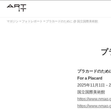
Skip
to
content
マガジン
>
フォトレポート
>
プラカードのために @ 国立国際美術館
プ
プラカードのため
For a Placard
2025年11月1日－2
国立国際美術館
https://www.nmao.g
https://www.nmao.g