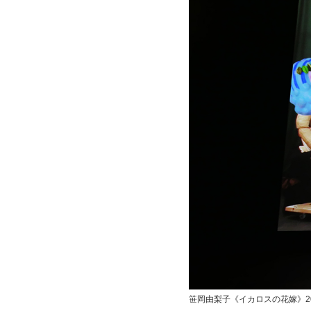
笹岡由梨子《イカロスの花嫁》201