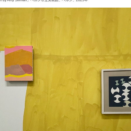
ention by Amy Sillman」ベルン市立美術館、ベルン、2025年