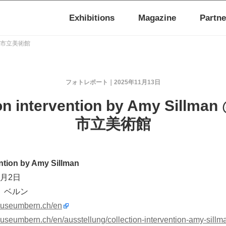
Exhibitions
Magazine
Partne
@ ベルン市立美術館
フォトレポート
2025年11月13日
ion intervention by Amy Sillm
市立美術館
ention by Amy Sillman
1月2日
、ベルン
museumbern.ch/en
useumbern.ch/en/ausstellung/collection-intervention-amy-sillm