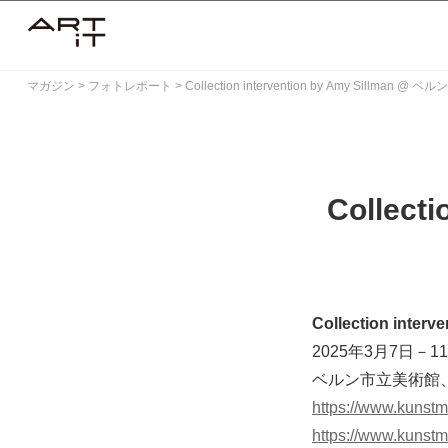
Skip
to
content
マガジン
>
フォトレポート
>
Collection intervention by Amy Sillman 
Collect
Collection interv
2025年3月7日－1
ベルン市立美術館
https://www.kunst
https://www.kunstm