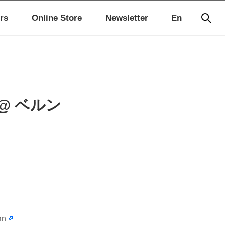
rs
Online Store
Newsletter
En
an @ ベルン
an