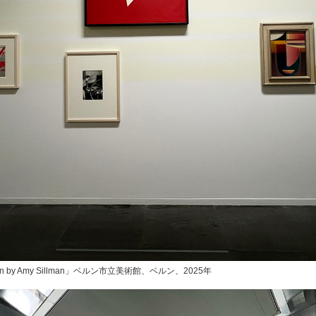
ention by Amy Sillman」ベルン市立美術館、ベルン、2025年