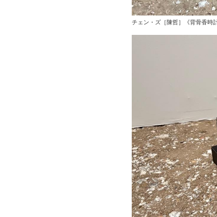
チェン・ズ［陳哲］《背骨香時計