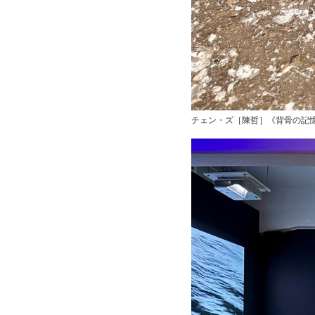
チェン・ズ［陳哲］《背骨の記憶