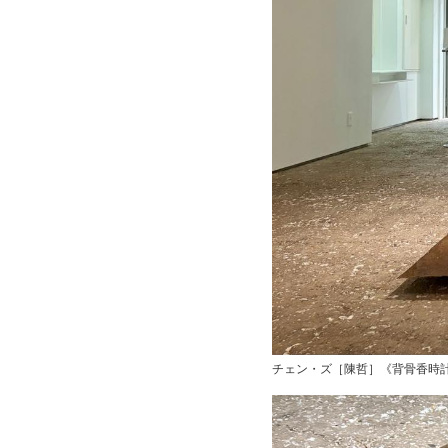
チェン・ズ［陳哲］《背骨香時計