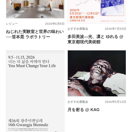
レビュー
2026年6月8日
おすすめ展覧会
2026年7月25日
ねじれた実験室と世界の味わい
多田美波―光、凛と ゆれる @
──笹本晃 ラボラトリー
東京都現代美術館
おすすめ展覧会
2026年5月12日
月を射る @ KAG