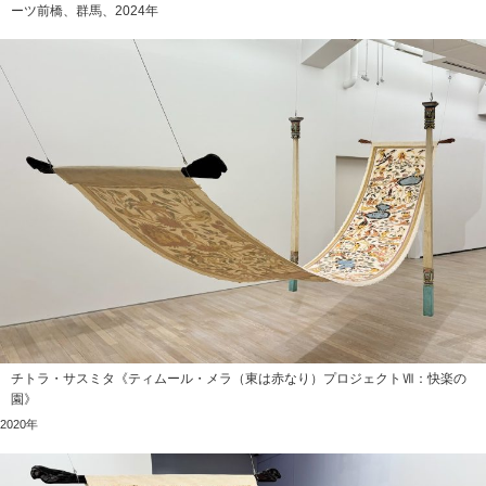
ーツ前橋、群馬、2024年
チトラ・サスミタ《ティムール・メラ（東は赤なり）プロジェクトⅦ：快楽の
園》
2020年