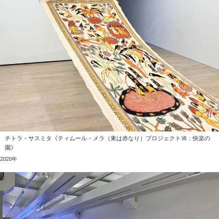
チトラ・サスミタ《ティムール・メラ（東は赤なり）プロジェクトⅦ：快楽の
園》
2020年