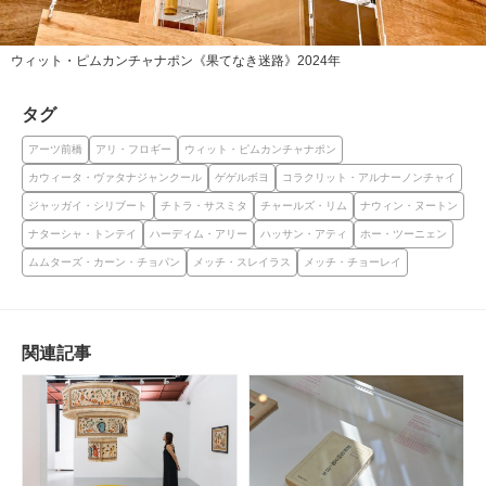
ウィット・ピムカンチャナポン《果てなき迷路》2024年
タグ
アーツ前橋
アリ・フロギー
ウィット・ピムカンチャナポン
カウィータ・ヴァタナジャンクール
ゲゲルボヨ
コラクリット・アルナーノンチャイ
ジャッガイ・シリブート
チトラ・サスミタ
チャールズ・リム
ナウィン・ヌートン
ナターシャ・トンテイ
ハーディム・アリー
ハッサン・アティ
ホー・ツーニェン
ムムターズ・カーン・チョパン
メッチ・スレイラス
メッチ・チョーレイ
関連記事