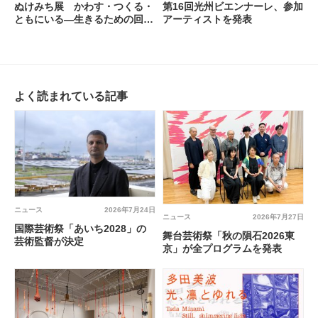
ぬけみち展 かわす・つくる・
第16回光州ビエンナーレ、参加
ともにいる―生きるための回路
アーティストを発表
@ アーツ前橋
よく読まれている記事
ニュース
2026年7月24日
ニュース
2026年7月27日
国際芸術祭「あいち2028」の
舞台芸術祭「秋の隕石2026東
芸術監督が決定
京」が全プログラムを発表