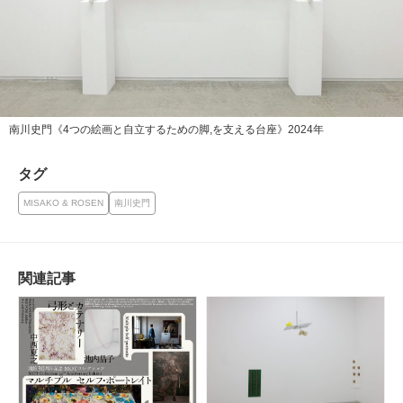
南川史門《4つの絵画と自立するための脚,を支える台座》2024年
タグ
MISAKO & ROSEN
南川史門
関連記事