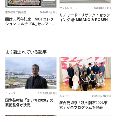
フォトレポート
2023年5月1日
東京都現代美術館
2026年1月8日
リチャード・リザック：セッテ
開館30周年記念 MOTコレク
ィング @ MISAKO & ROSEN
ション マルチプル_セルフ・ポ
ートレイト 中西夏之 池内晶
子 —弓形とカテナリー@ 東京
都現代美術館
よく読まれている記事
ニュース
2026年7月24日
ニュース
2026年7月27日
国際芸術祭「あいち2028」の
舞台芸術祭「秋の隕石2026東
芸術監督が決定
京」が全プログラムを発表