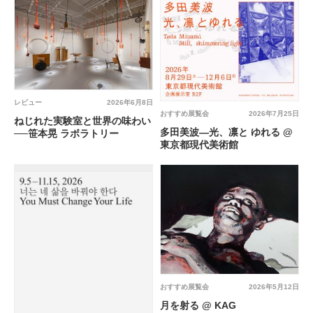
レビュー
2026年6月8日
おすすめ展覧会
2026年7月25日
ねじれた実験室と世界の味わい
多田美波―光、凛と ゆれる @
──笹本晃 ラボラトリー
東京都現代美術館
おすすめ展覧会
2026年5月12日
月を射る @ KAG