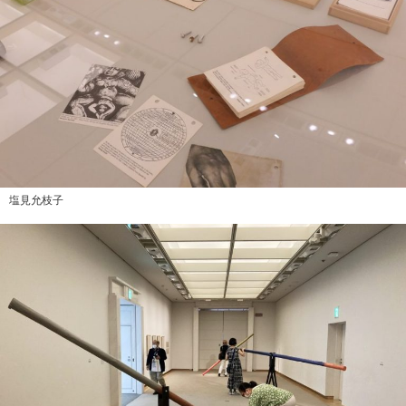
塩見允枝子