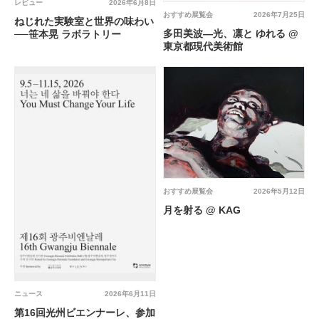
レビュー
2026年6月8日
おすすめ展覧会
2026年7月25日
ねじれた実験室と世界の味わい
多田美波―光、凛と ゆれる @
──笹本晃 ラボラトリー
東京都現代美術館
おすすめ展覧会
2026年5月12日
月を射る @ KAG
ニュース
2026年6月11日
第16回光州ビエンナーレ、参加