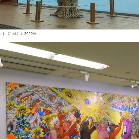
ト《白維》》2022年