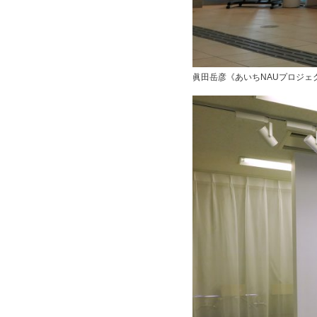
眞田岳彦《あいちNAUプロジェク