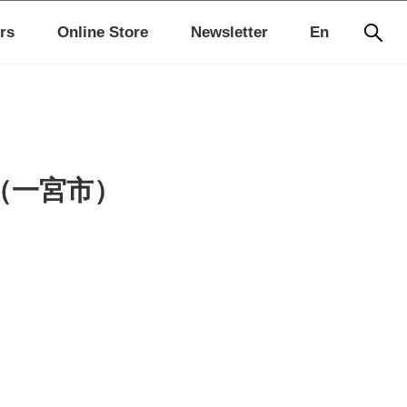
rs
Online Store
Newsletter
En
」（一宮市）