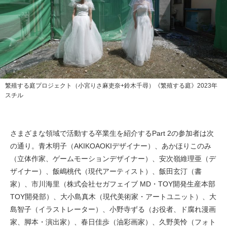
繁殖する庭プロジェクト（小宮りさ麻吏奈+鈴木千尋）《繁殖する庭》2023年
スチル
さまざまな領域で活動する卒業生を紹介するPart 2の参加者は次
の通り。青木明子（AKIKOAOKIデザイナー）、あかほりこのみ
（立体作家、ゲームモーションデザイナー）、安次嶺維理亜（デ
ザイナー）、飯嶋桃代（現代アーティスト）、飯田玄汀（書
家）、市川海里（株式会社セガフェイブ MD・TOY開発生産本部
TOY開発部）、大小島真木（現代美術家・アートユニット）、大
島智子（イラストレーター）、小野寺ずる（お役者、ド腐れ漫画
家、脚本・演出家）、春日佳歩（油彩画家）、久野美怜（フォト