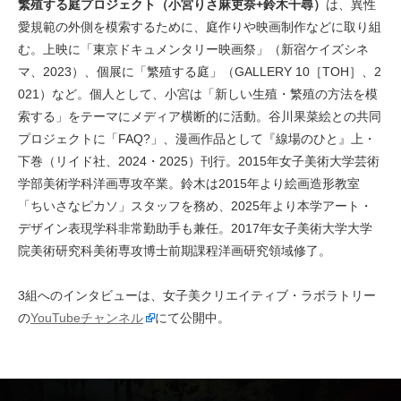
繁殖する庭プロジェクト（小宮りさ麻吏奈+鈴木千尋）
は、異性
愛規範の外側を模索するために、庭作りや映画制作などに取り組
む。上映に「東京ドキュメンタリー映画祭」（新宿ケイズシネ
マ、2023）、個展に「繁殖する庭」（GALLERY 10［TOH］、2
021）など。個人として、小宮は「新しい生殖・繁殖の方法を模
索する」をテーマにメディア横断的に活動。谷川果菜絵との共同
プロジェクトに「FAQ?」、漫画作品として『線場のひと』上・
下巻（リイド社、2024・2025）刊行。2015年女子美術大学芸術
学部美術学科洋画専攻卒業。鈴木は2015年より絵画造形教室
「ちいさなピカソ」スタッフを務め、2025年より本学アート・
デザイン表現学科非常勤助手も兼任。2017年女子美術大学大学
院美術研究科美術専攻博士前期課程洋画研究領域修了。
3組へのインタビューは、女子美クリエイティブ・ラボラトリー
の
YouTubeチャンネル
にて公開中。