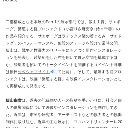
WORKS）
二部構成となる本展のPart 1の展示部門では、飯山由貴、サエボ
ーグ、繁殖する庭プロジェクト（小宮りさ麻吏奈+鈴木千尋）の
作品を紹介する。サエボーグはラテックス製の着ぐるみ「サエド
ッグ」のパフォーマンスを、仮設のステージを設けて常時公開。
飯山は、戦争と性暴力のリサーチにもとづく新作インスタレーシ
ョンを発表し、茜染めをした布を用いて展示空間を構成するほ
か、登壇者を招いてのトークイベントを開催する（イベント詳細
は後日
公式ウェブサイト
にて公開）。そして、繁殖する庭プロ
ジェクトは、映画『繫殖する庭』を映像インスタレーションとし
て再構成して発表する。
飯山由貴
は、過去の記録物や人への取材を手がかりに、社会と個
人の影響関係について映像やインスタレーションを制作してき
た。近年は、市民や研究者、アーティストなどの協力者との協働
制作に取り組む。近年の主な展示に「ヨコハマトリエンナーレ20