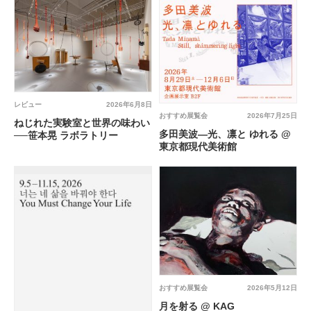
レビュー
2026年6月8日
おすすめ展覧会
2026年7月25日
ねじれた実験室と世界の味わい
多田美波―光、凛と ゆれる @
──笹本晃 ラボラトリー
東京都現代美術館
おすすめ展覧会
2026年5月12日
月を射る @ KAG