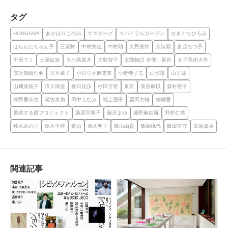
タグ
HONGAMA
あかほりこのみ
サエボーグ
スパイラルガーデン
せきぐちひろみ
はらわたちゅん子
三留舞
中村美穂
中村萌
久野美怜
余詩穎
倉茂なつ子
千田マミ
土屋紘奈
大小島真木
大島智子
太郎物語 杏優、果音
女子美術大学
安次嶺維理亜
宮本華子
小宮りさ麻吏奈
小野寺ずる
山形遥
山羊蔵
山﨑菜穂子
市川海里
春日佳歩
杉田万智
東京
柴谷麻以
森村智子
河野香奈恵
瀬古泰加
田中もなみ
福士朋子
粟田大輔
結城香
繁殖する庭プロジェクト
藤原宇希子
藤沢まゆ
藤野麻由羅
野村仁美
鈴木みのり
鈴木千尋
青山
青木明子
飯山由貴
飯嶋桃代
飯田玄汀
髙原真央
関連記事