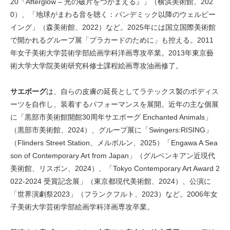
20『Afterglow – 光の破片をつかまえる』」（横浜美術館、202
0）、「地球がまわる音を聴く：パンデミック以降のウェルビー
イング」（森美術館、2022）など。2025年には国立国際美術館
で開かれるグループ展「プラカードのために」も控える。2011
年女子美術大学芸術学部絵画学科洋画専攻卒業。2013年東京藝
術大学大学院美術研究科修士課程絵画専攻油画修了。
サエボーグ
は、⾃らの⽪膚の延⻑としてラテックス製のボディス
ーツを⾃作し、装着するパフォーマンスを展開。近年の主な個展
に「黒部市美術館開館30周年サエボーグ Enchanted Animals」
（黒部市美術館、2024）、グループ展に「Swingers:RISING」
（Flinders Street Station、メルボルン、2025）「Engawa A Sea
son of Contemporary Art from Japan」（グルベンキアン近現代
美術館、リスボン、2024）、「Tokyo Contemporary Art Award 2
022-2024 受賞記念展」（東京都現代美術館、2024）、公演に
「世界演劇祭2023」（フランクフルト、2023）など。2006年女
子美術大学芸術学部絵画学科洋画専攻卒業。