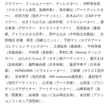
グラファー、フィルムメーカー、ディレクター）、河野香奈恵
（テキスタイル表現、染織作家）、柴谷麻以（アートディレクタ
ー）、杉田万智（現代アーティスト）、鈴木みのり（CMFデザ
イナー）、せきぐちひろみ（絵本作家、イラストレーター）、瀬
古泰加（デザイナー、ギャラリーオーナー）、髙原真央（建築
家、アトリエモタカ主宰）、田中もなみ（中学校主任教諭）、太
郎物語 杏優、果音（演劇ユニット）、千田マミ（タグチアート
コレクション ディレクター）、土屋紘奈（建築家）、中村美穂
（木版画家）、中村萌（美術家）、野村仁美（Nomàt ディレク
ター）、はらわたちゅん子（ネオン画アーティスト）、藤沢まゆ
（染色画家）、藤野麻由羅（日本画家）、藤原宇希子（日本画
家）、HONGAMA（イラストレーター）、三留舞（ガラス工芸作
家）、宮本華子（現代作家、AIR motomoto運用者）、森村智子
（現代アーティスト）、山羊蔵（アート作家）、山形遥（ブラン
ディングデザイナー、アートディレクター）、山﨑菜穂子（染
色・図案家）、結城香（ぬいぐるみ商品企画）、余詩穎（アクシ
ョンフィギュア原型師）。