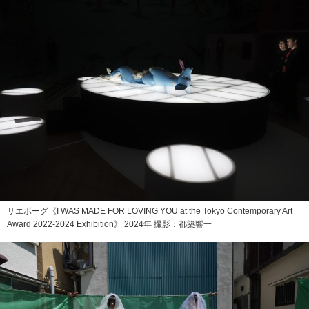
サエボーグ《I WAS MADE FOR LOVING YOU at the Tokyo Contemporary Art
Award 2022-2024 Exhibition》 2024年 撮影：都築響一