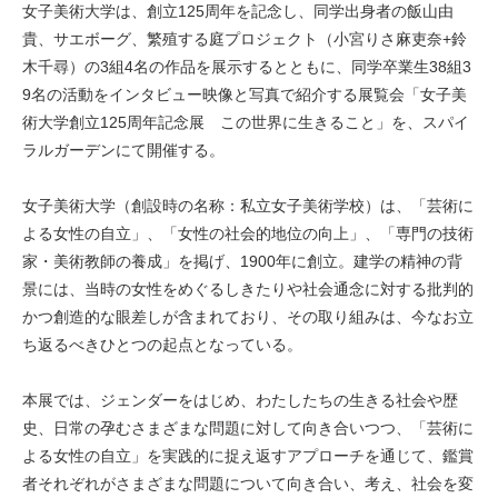
女子美術大学は、創立125周年を記念し、同学出身者の飯山由
貴、サエボーグ、繁殖する庭プロジェクト（小宮りさ麻吏奈+鈴
木千尋）の3組4名の作品を展示するとともに、同学卒業生38組3
9名の活動をインタビュー映像と写真で紹介する展覧会「女子美
術大学創立125周年記念展 この世界に生きること」を、スパイ
ラルガーデンにて開催する。
女子美術大学（創設時の名称：私立女子美術学校）は、「芸術に
よる女性の自立」、「女性の社会的地位の向上」、「専門の技術
家・美術教師の養成」を掲げ、1900年に創立。建学の精神の背
景には、当時の女性をめぐるしきたりや社会通念に対する批判的
かつ創造的な眼差しが含まれており、その取り組みは、今なお立
ち返るべきひとつの起点となっている。
本展では、ジェンダーをはじめ、わたしたちの生きる社会や歴
史、日常の孕むさまざまな問題に対して向き合いつつ、「芸術に
よる女性の自立」を実践的に捉え返すアプローチを通じて、鑑賞
者それぞれがさまざまな問題について向き合い、考え、社会を変