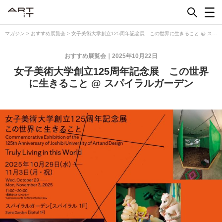
Skip
to
content
マガジン
>
おすすめ展覧会
>
女子美術大学創立125周年記念展 この世界に生きること @ スパ
イラルガーデン
おすすめ展覧会
2025年10月22日
女子美術大学創立125周年記念展 この世界
に生きること @ スパイラルガーデン