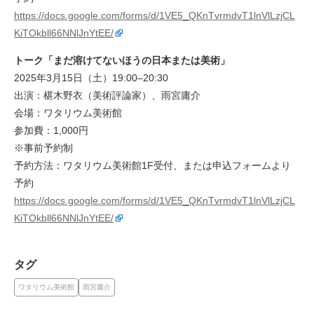
https://docs.google.com/forms/d/1VE5_QKnTvrmdvT1lnVlLzjCL
KiTOkbll66NNlJnYtEE/
トーク「まだ溶けてないほうの日本または美術」
2025年3月15日（土）19:00–20:30
出演：椹木野衣（美術評論家）、雨宮庸介
会場：ワタリウム美術館
参加費：1,000円
※事前予約制
予約方法：ワタリウム美術館1F受付、または申込フォームより
予約
https://docs.google.com/forms/d/1VE5_QKnTvrmdvT1lnVlLzjCL
KiTOkbll66NNlJnYtEE/
タグ
ワタリウム美術館
雨宮庸介