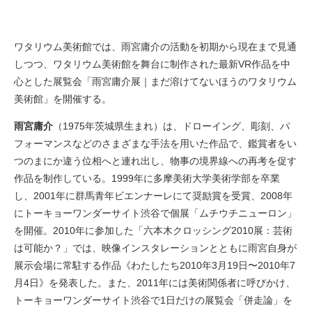
ワタリウム美術館では、雨宮庸介の活動を初期から現在まで見通
しつつ、ワタリウム美術館を舞台に制作された最新VR作品を中
心とした展覧会「雨宮庸介展｜まだ溶けてないほうのワタリウム
美術館」を開催する。
雨宮庸介
（1975年茨城県生まれ）は、ドローイング、彫刻、パ
フォーマンスなどのさまざまな手法を用いた作品で、鑑賞者をい
つのまにか違う位相へと連れ出し、物事の境界線への再考を促す
作品を制作している。1999年に多摩美術大学美術学部を卒業
し、2001年に群馬青年ビエンナーレにて奨励賞を受賞、2008年
にトーキョーワンダーサイト渋谷で個展「ムチウチニューロン」
を開催。2010年に参加した「六本木クロッシング2010展：芸術
は可能か？」では、映像インスタレーションとともに雨宮自身が
展示会場に常駐する作品《わたしたち2010年3月19日〜2010年7
月4日》を発表した。また、2011年には美術関係者に呼びかけ、
トーキョーワンダーサイト渋谷で1日だけの展覧会「併走論」を