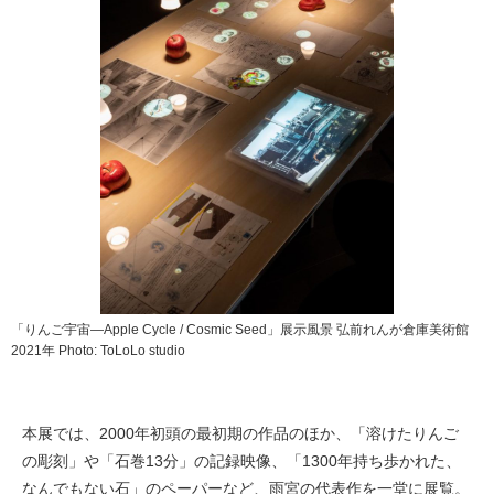
「りんご宇宙―Apple Cycle / Cosmic Seed」展示風景 弘前れんが倉庫美術館
2021年 Photo: ToLoLo studio
本展では、2000年初頭の最初期の作品のほか、「溶けたりんご
の彫刻」や「石巻13分」の記録映像、「1300年持ち歩かれた、
なんでもない石」のペーパーなど、雨宮の代表作を一堂に展覧。