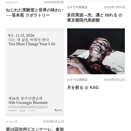
レビュー
2026年6月8日
おすすめ展覧会
2026年7月25日
ねじれた実験室と世界の味わい
多田美波―光、凛と ゆれる @
──笹本晃 ラボラトリー
東京都現代美術館
おすすめ展覧会
2026年5月12日
月を射る @ KAG
ニュース
2026年6月11日
第16回光州ビエンナーレ、参加