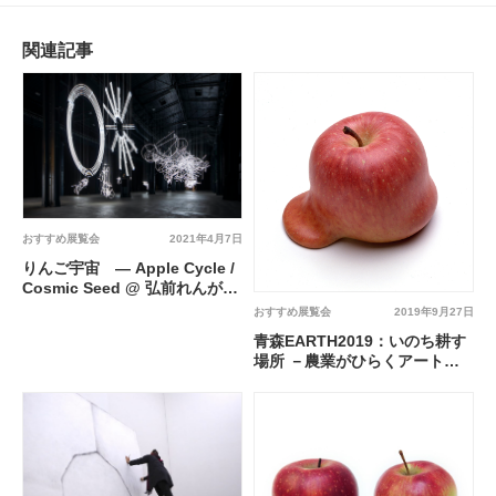
関連記事
おすすめ展覧会
2021年4月7日
りんご宇宙 ― Apple Cycle /
Cosmic Seed @ 弘前れんが倉
庫美術館
おすすめ展覧会
2019年9月27日
青森EARTH2019：いのち耕す
場所 －農業がひらくアートの
未来 @ 青森県立美術館