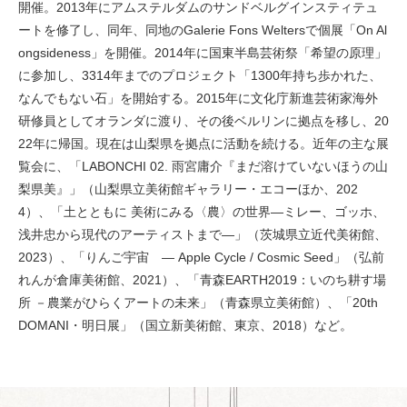
開催。2013年にアムステルダムのサンドベルグインスティテュ
ートを修了し、同年、同地のGalerie Fons Weltersで個展「On Al
ongsideness」を開催。2014年に国東半島芸術祭「希望の原理」
に参加し、3314年までのプロジェクト「1300年持ち歩かれた、
なんでもない石」を開始する。2015年に文化庁新進芸術家海外
研修員としてオランダに渡り、その後ベルリンに拠点を移し、20
22年に帰国。現在は山梨県を拠点に活動を続ける。近年の主な展
覧会に、「LABONCHI 02. 雨宮庸介『まだ溶けていないほうの山
梨県美』」（山梨県立美術館ギャラリー・エコーほか、202
4）、「土とともに 美術にみる〈農〉の世界―ミレー、ゴッホ、
浅井忠から現代のアーティストまで―」（茨城県立近代美術館、
2023）、「りんご宇宙 ― Apple Cycle / Cosmic Seed」（弘前
れんが倉庫美術館、2021）、「青森EARTH2019：いのち耕す場
所 －農業がひらくアートの未来」（青森県立美術館）、「20th
DOMANI・明日展」（国立新美術館、東京、2018）など。