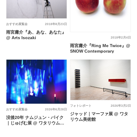
おすすめ展覧会
2018年8月23日
雨宮庸介『あ、あな、あなた』
@ Arts Isozaki
2018年2月4日
雨宮庸介『Ring Me Twice』@
SNOW Contemporary
フォトレポート
2026年3月2日
おすすめ展覧会
2026年6月28日
ジャッド｜マーファ展 @ ワタ
没後20年 ナムジュン・パイク
リウム美術館
｜じゅげむ展 @ ワタリウム美
術館