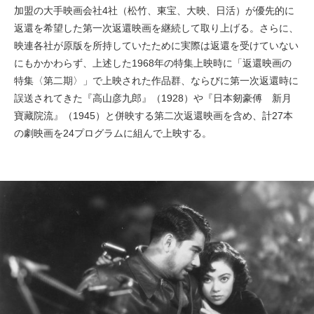
加盟の大手映画会社4社（松竹、東宝、大映、日活）が優先的に
返還を希望した第一次返還映画を継続して取り上げる。さらに、
映連各社が原版を所持していたために実際は返還を受けていない
にもかかわらず、上述した1968年の特集上映時に「返還映画の
特集〈第二期〉」で上映された作品群、ならびに第一次返還時に
誤送されてきた『高山彦九郎』（1928）や『日本剱豪傅 新月
寶藏院流』（1945）と併映する第二次返還映画を含め、計27本
の劇映画を24プログラムに組んで上映する。