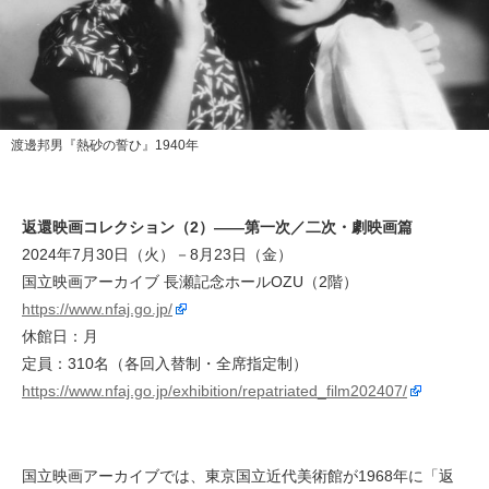
渡邊邦男『熱砂の誓ひ』1940年
返還映画コレクション（2）――第一次／二次・劇映画篇
2024年7月30日（火）－8月23日（金）
国立映画アーカイブ 長瀬記念ホールOZU（2階）
https://www.nfaj.go.jp/
休館日：月
定員：310名（各回入替制・全席指定制）
https://www.nfaj.go.jp/exhibition/repatriated_film202407/
国立映画アーカイブでは、東京国立近代美術館が1968年に「返