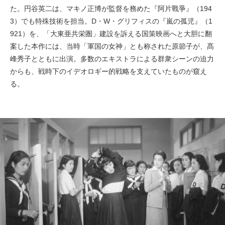
た。円谷英二は、マキノ正博が監督を務めた『阿片戰爭』（194
3）でも特殊技術を担当。D・W・グリフィスの『嵐の孤児』（1
921）を、「大東亜共栄圏」建設を訴える国策映画へと大胆に翻
案した本作には、当時「軍国の女神」とも称された原節子が、髙
峰秀子とともに出演。多数のエキストラによる群衆シーンの迫力
からも、戦時下のイデオロギー的戦略を支えていたものが窺え
る。