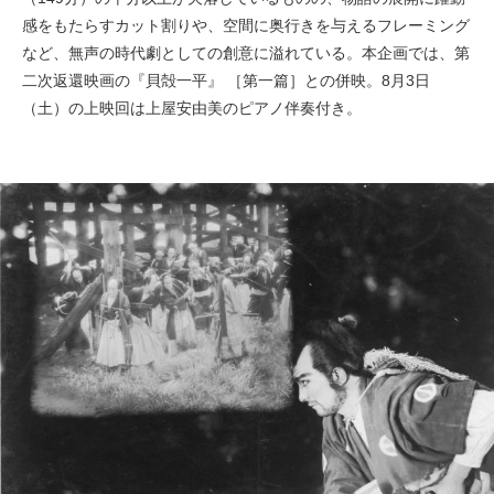
感をもたらすカット割りや、空間に奥行きを与えるフレーミング
など、無声の時代劇としての創意に溢れている。本企画では、第
二次返還映画の『貝殻一平』 ［第一篇］との併映。8月3日
（土）の上映回は上屋安由美のピアノ伴奏付き。