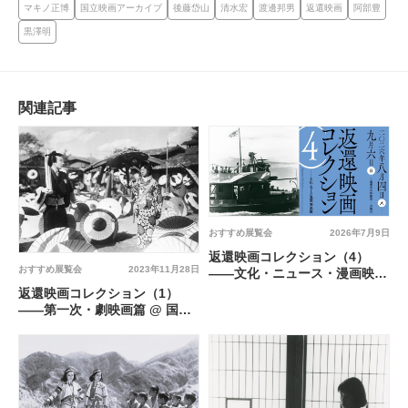
マキノ正博
国立映画アーカイブ
後藤岱山
清水宏
渡邊邦男
返還映画
阿部豊
黒澤明
関連記事
おすすめ展覧会
2026年7月9日
返還映画コレクション（4）
おすすめ展覧会
2023年11月28日
――文化・ニュース・漫画映画
篇 @ 国立映画アーカイブ
返還映画コレクション（1）
――第一次・劇映画篇 @ 国立
映画アーカイブ 長瀬記念ホー
ルOZU