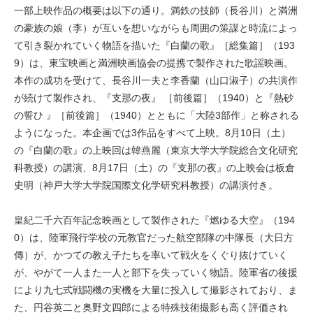
一部上映作品の概要は以下の通り。満鉄の技師（長谷川）と満洲
の豪族の娘（李）が互いを想いながらも周囲の策謀と時流によっ
て引き裂かれていく物語を描いた『白蘭の歌』［総集篇］（193
9）は、東宝映画と満洲映画協会の提携で製作された歌謡映画。
本作の成功を受けて、長谷川一夫と李香蘭（山口淑子）の共演作
が続けて製作され、『支那の夜』 ［前後篇］（1940）と『熱砂
の誓ひ 』［前後篇］（1940）とともに「大陸3部作」と称される
ようになった。本企画では3作品をすべて上映。8月10日（土）
の『白蘭の歌』の上映回は韓燕麗（東京大学大学院総合文化研究
科教授）の講演、8月17日（土）の『支那の夜』の上映会は板倉
史明（神戸大学大学院国際文化学研究科教授）の講演付き。
皇紀二千六百年記念映画として製作された『燃ゆる大空』（194
0）は、陸軍飛行学校の元教官だった航空部隊の中隊長（大日方
傳）が、かつての教え子たちを率いて戦火をくぐり抜けていく
が、やがて一人また一人と部下を失っていく物語。陸軍省の後援
により九七式戦闘機の実機を大量に投入して撮影されており、ま
た、円谷英二と奥野文四郎による特殊技術撮影も高く評価され