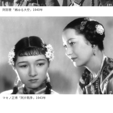
阿部豊『燃ゆる大空』1940年
マキノ正博『阿片戰爭』1943年