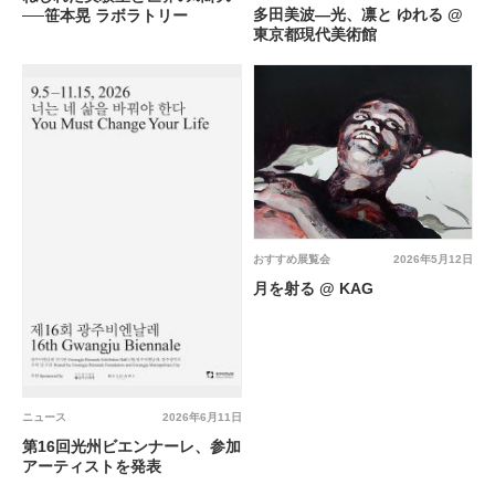
多田美波―光、凛と ゆれる @
──笹本晃 ラボラトリー
東京都現代美術館
おすすめ展覧会
2026年5月12日
月を射る @ KAG
ニュース
2026年6月11日
第16回光州ビエンナーレ、参加
アーティストを発表