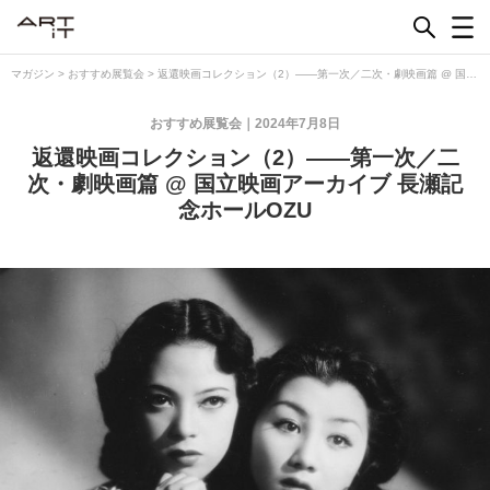
Skip
to
content
マガジン
>
おすすめ展覧会
>
返還映画コレクション（2）――第一次／二次・劇映画篇 @ 国立
映画アーカイブ 長瀬記念ホールOZU
おすすめ展覧会
2024年7月8日
返還映画コレクション（2）――第一次／二
次・劇映画篇 @ 国立映画アーカイブ 長瀬記
念ホールOZU