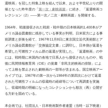
還映画」を冠した特集上映を組んで以来、およそ半世紀ぶりの開
催となった昨年度の「
第一次・劇映画篇
」に続き、「返還映画コ
レクション（2）――第一次／二次・劇映画篇」を開催する。
1964年、戦後接収された戦前・戦中期の日本映画約1,400本がア
メリカ議会図書館に残存している事実が判明。日米双方による事
前調査と折衝を経て、1967年11月8日に東京国立近代美術館とア
メリカ議会図書館が「交換協定文書」に調印し、日本側が返還を
希望した可燃性フィルム群の返還が実現した。「返還映画」の中
には、戦時期に米国内の各地で日系人から接収されたものや、戦
後に民間情報教育局（CIE）の覚書「非民主的映画の排除」によ
って上映を禁止された劇映画の一部等が含まれる。国立映画アー
カイブでは、1967年の第一次から1984年の第四次にかけて返還
された可燃性フィルムの収蔵時の経緯等について再調査を実施
し、収蔵時期の明確になったコレクションから順次（再）公開す
る方針を固めている。
本企画では、社団法人・日本映画製作者連盟（当時・以下映連）