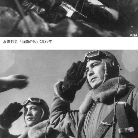
渡邊邦男『白蘭の歌』1939年