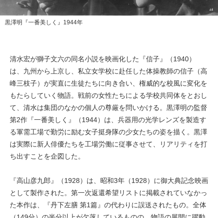
黒澤明『一番美しく』1944年
清水宏が獅子文六の同名小説を映画化した『信子』（1940）
は、九州から上京し、私立女学校に赴任した体操教師の信子（高
峰三枝子）が実直に生徒たちに向き合い、権威的な校風に変化を
もたらしていく物語。戦前の女性たちによる学校共同体をとおし
て、清水は集団のなかの個人の尊厳を問いかける。黒澤明の監督
第2作『一番美しく』（1944）は、兵器用の光学レンズを製造す
る軍需工場で勤労に励む女子挺身隊の少女たちの姿を描く。黒澤
は実際に新人俳優たちを工場労働に従事させて、リアリティを打
ち出すことを企図した。
『高山彦九郎』（1928）は、昭和3年（1928）に御大典記念映画
として製作された。第一次返還希望リストに掲載されていなかっ
た本作は、『丹下左膳 第1篇』の代わりに誤送されたもの。全体
（149分）の半分以上が欠落しているものの、物語の展開に躍動