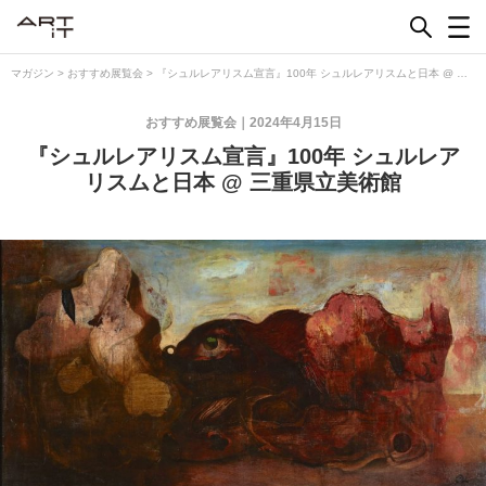
Skip
to
content
マガジン
>
おすすめ展覧会
>
『シュルレアリスム宣言』100年 シュルレアリスムと日本 @ 三
重県立美術館
おすすめ展覧会
2024年4月15日
『シュルレアリスム宣言』100年 シュルレア
リスムと日本 @ 三重県立美術館