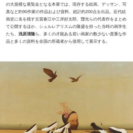
の大規模な展覧会となる本展では、現存する絵画、デッサン、写
真など約90作家の作品および資料、総計約200点を出品。近代絵
画史に名を残す古賀春江や三岸好太郎、靉光らの代表作をまとめ
て公開するほか、シュルレアリスムの隆盛を担った当時の画学生
たち、
浅原清隆
ら、多くの才能ある若い画家の数少ない貴重な作
品と多くの資料を全国の所蔵者から借用して展示する。