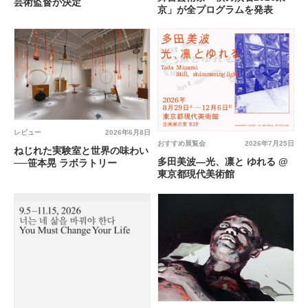
芸術監督が決定
京」が全プログラムを発表
レビュー
2026年6月8日
おすすめ展覧会
2026年7月25日
ねじれた実験室と世界の味わい
多田美波―光、凛と ゆれる @
──笹本晃 ラボラトリー
東京都現代美術館