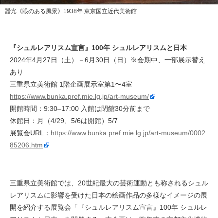
靉光《眼のある風景》1938年 東京国立近代美術館
『シュルレアリスム宣言』100年 シュルレアリスムと日本
2024年4月27日（土）－6月30日（日）※会期中、一部展示替え
あり
三重県立美術館 1階企画展示室第1〜4室
https://www.bunka.pref.mie.lg.jp/art-museum/
開館時間：9:30–17:00 入館は閉館30分前まで
休館日：月（4/29、5/6は開館）5/7
展覧会URL：
https://www.bunka.pref.mie.lg.jp/art-museum/0002
85206.htm
三重県立美術館では、20世紀最大の芸術運動とも称されるシュル
レアリスムに影響を受けた日本の絵画作品の多様なイメージの展
開を紹介する展覧会「『シュルレアリスム宣言』100年 シュルレ