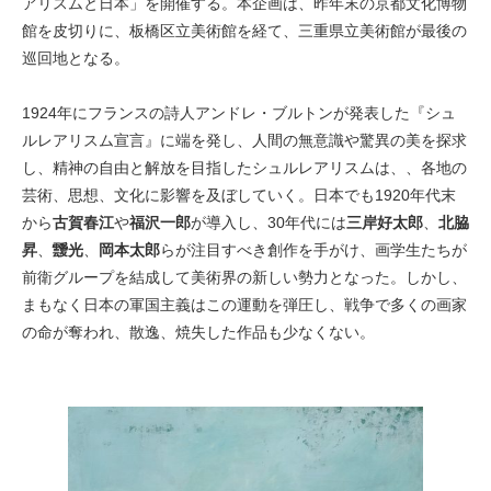
アリスムと日本」を開催する。本企画は、昨年末の京都文化博物
館を皮切りに、板橋区立美術館を経て、三重県立美術館が最後の
巡回地となる。
1924年にフランスの詩人アンドレ・ブルトンが発表した『シュ
ルレアリスム宣言』に端を発し、人間の無意識や驚異の美を探求
し、精神の自由と解放を目指したシュルレアリスムは、、各地の
芸術、思想、文化に影響を及ぼしていく。日本でも1920年代末
から
古賀春江
や
福沢一郎
が導入し、30年代には
三岸好太郎
、
北脇
昇
、
靉光
、
岡本太郎
らが注目すべき創作を手がけ、画学生たちが
前衛グループを結成して美術界の新しい勢力となった。しかし、
まもなく日本の軍国主義はこの運動を弾圧し、戦争で多くの画家
の命が奪われ、散逸、焼失した作品も少なくない。