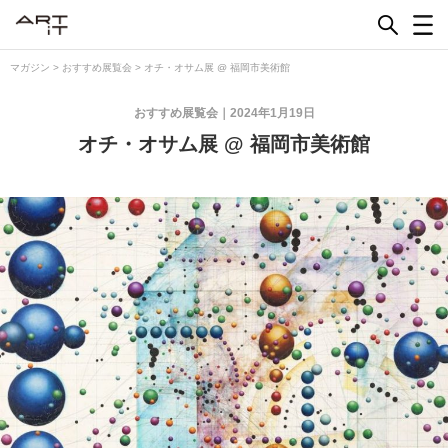
Skip
to
content
マガジン
>
おすすめ展覧会
>
オチ・オサム展 @ 福岡市美術館
おすすめ展覧会
2024年1月19日
オチ・オサム展 @ 福岡市美術館