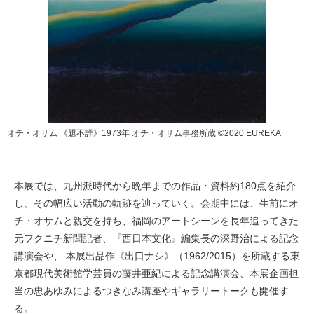
オチ・オサム 《題不詳》1973年 オチ・オサム事務所蔵 ©️2020 EUREKA
本展では、九州派時代から晩年までの作品・資料約180点を紹介
し、その幅広い活動の軌跡を辿っていく。会期中には、生前にオ
チ・オサムと親交を持ち、福岡のアートシーンを長年追ってきた
元フクニチ新聞記者、『西日本文化』編集長の深野治による記念
講演会や、 本展出品作《出口ナシ》（1962/2015）を所蔵する東
京都現代美術館学芸員の藤井亜紀による記念講演会、本展企画担
当の忠あゆみによるつきなみ講座やギャラリートークも開催す
る。