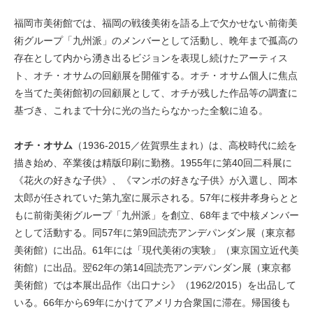
福岡市美術館では、福岡の戦後美術を語る上で欠かせない前衛美
術グループ「九州派」のメンバーとして活動し、晩年まで孤高の
存在として内から湧き出るビジョンを表現し続けたアーティス
ト、オチ・オサムの回顧展を開催する。オチ・オサム個人に焦点
を当てた美術館初の回顧展として、オチが残した作品等の調査に
基づき、これまで十分に光の当たらなかった全貌に迫る。
オチ・オサム
（1936-2015／佐賀県生まれ）は、高校時代に絵を
描き始め、卒業後は精版印刷に勤務。1955年に第40回二科展に
《花火の好きな子供》、《マンボの好きな子供》が入選し、岡本
太郎が任されていた第九室に展示される。57年に桜井孝身らとと
もに前衛美術グループ「九州派」を創立、68年まで中核メンバー
として活動する。同57年に第9回読売アンデパンダン展（東京都
美術館）に出品。61年には「現代美術の実験」（東京国立近代美
術館）に出品。翌62年の第14回読売アンデパンダン展（東京都
美術館）では本展出品作《出口ナシ》（1962/2015）を出品して
いる。66年から69年にかけてアメリカ合衆国に滞在。帰国後も