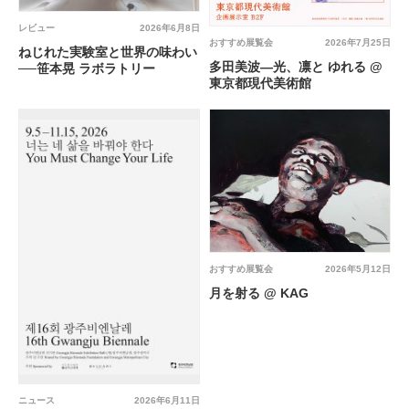
レビュー
2026年6月8日
おすすめ展覧会
2026年7月25日
ねじれた実験室と世界の味わい
多田美波―光、凛と ゆれる @
──笹本晃 ラボラトリー
東京都現代美術館
おすすめ展覧会
2026年5月12日
月を射る @ KAG
ニュース
2026年6月11日