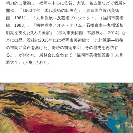
精力的に活動し、福岡を中心に佐賀、大阪、名古屋などで個展を
開催。「1960年代―現代美術の転換点」（東京国立近代美術
館、1981）、「九州派展―反芸術プロジェクト」（福岡市美術
館、1988）、「桜井孝身／オチ・オサム／石橋泰幸―九州派黎
明期を支えた3人の画家」（福岡市美術館、常設展示、2014）な
どに出品。没後の2015年には福岡市美術館で「九州派展―戦後
の福岡に産声をあげた、奇跡の前衛集団、その歴史を再訪す
る。」が開かれ、展覧会に合わせて『福岡市美術館叢書６ 九州
派大全』が刊行された。