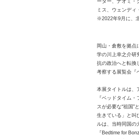
ーター、ナオミ・
ミス、ウェンディ
※2022年9月に
岡山・倉敷を拠点
学の川上幸之介研
抗の政治へと転換
考察する展覧会『
本展タイトルは、
『ベッドタイム・
スが必要な“祖国
生きている」と叫
ルは、当時同国の
『Bedtime f