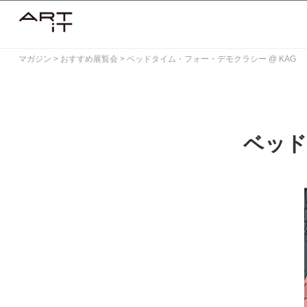
Skip
to
content
マガジン
>
おすすめ展覧会
>
ベッドタイム・フォー・デモクラシー @ KAG
ベッド