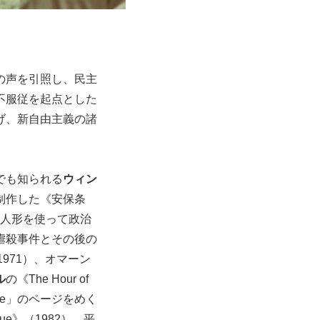
の声を引照し、民主
不服従を起点とした
げ、新自由主義の諸
でも知られる
ウィン
制作した《安保条
な人形を使って政治
虐殺事件とその後の
（1971）、オマーン
ル
の《The Hour of
ue」のページをめく
ue》（1982）、平