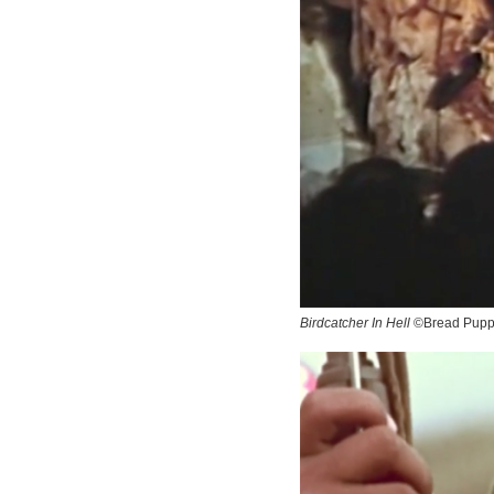
Birdcatcher In Hell
©Bread Puppe