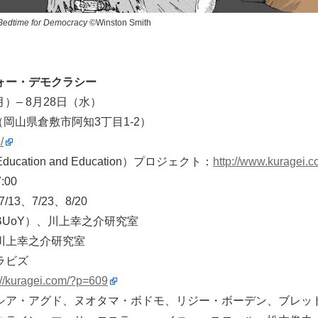
Bedtime for Democracy
©Winston Smith
ォー・デモクラシー
月）– 8月28日（水）
KAG（岡山県倉敷市阿知3丁目1-2）
/
 Education and Education）プロジェクト：
http://www.kuragei.
:00
13、7/23、8/20
UoY）、川上幸之介研究室
川上幸之介研究室
ラビズ
://kuragei.com/?p=609
シア・アグド、ヌオタマ・ボドモ、リジー・ボーデン、ブレッド