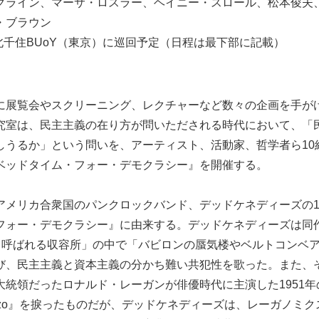
クライン、マーサ・ロスラー、ヘイニー・スロール、松本俊夫
・ブラウン
、北千住BUoY（東京）に巡回予定（日程は最下部に記載）
に展覧会やスクリーニング、レクチャーなど数々の企画を手が
究室は、民主主義の在り方が問いただされる時代において、「
しうるか」という問いを、アーティスト、活動家、哲学者ら10
ベッドタイム・フォー・デモクラシー』を開催する。
アメリカ合衆国のパンクロックバンド、デッドケネディーズの1
フォー・デモクラシー』に由来する。デッドケネディーズは同
”と呼ばれる収容所」の中で「バビロンの蜃気楼やベルトコンベ
び、民主主義と資本主義の分かち難い共犯性を歌った。また、
大統領だったロナルド・レーガンが俳優時代に主演した1951
or Bonzo』を捩ったものだが、デッドケネディーズは、レーガノ