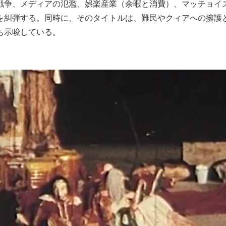
戦争、メディアの氾濫、娯楽産業（余暇と消費）、マッチョイ
を糾弾する。同時に、そのタイトルは、難民やクィアへの擁護
も示唆している。