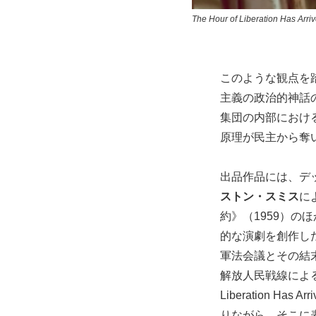
The Hour of Liberation Has Arri
このような観点を
主義の政治的神話
集団の内部におけ
原理が民主から奪
出品作品には、デ
ストン・スミス
に
約》（1959）の
的な演劇を創作し
軍法会議とその結末を
解放人民戦線によ
Liberation Has 
りながら、そこに表象さ