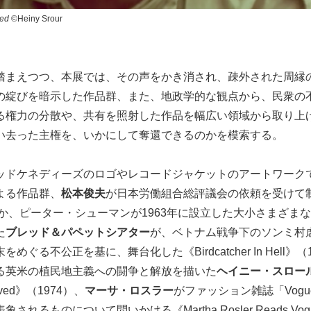
ved
©Heiny Srour
踏まえつつ、本展では、その声をかき消され、疎外された周縁
の綻びを暗示した作品群、また、地政学的な観点から、民衆の
る権力の分散や、共有を照射した作品を幅広い領域から取り上
い去った主権を、いかにして奪還できるのかを模索する。
ッドケネディーズのロゴやレコードジャケットのアートワーク
よる作品群、
松本俊夫
が日本労働組合総評議会の依頼を受けて
ほか、ピーター・シューマンが1963年に設立した大小さまざま
た
ブレッド＆パペットシアター
が、ベトナム戦争下のソンミ村
めぐる不公正を基に、舞台化した《Birdcatcher In Hell》
る英米の植民地主義への闘争と解放を描いた
ヘイニー・スロー
Arrived》（1974）、
マーサ・ロスラー
がファッション雑誌「Vog
れるものについて問いかける《Martha Rosler Reads Vog