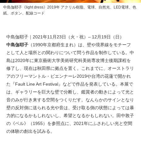
中島伽耶子《light dress》2019年 アクリル樹脂、電球、自然光、LED電球、色
紙、ボタン、配線コード
中島伽耶子｜2021年11月23日（火・祝）– 12月19日（日）
中島伽耶子
（1990年京都府生まれ）は、壁や境界線をモチーフ
として人と場所との関わりについて問う作品を制作している。中
島は2020年に東京藝術大学美術研究科美術専攻博士後期課程を
修了し、現在は秋田県に拠点を置く。これまでに、オーストラリ
アのフリーマントル・ビエンナーレ2019や台湾の花蓮で開かれ
た『Fault Line Art Festival』などで作品を発表している。本展で
は、ギャラリーを巨大な壁で分断し、鑑賞者の動きによって光と
音のみが行き来する空間をつくりだす。なんらかのサインとなり
壁の反対側に送られる光や音は、受け取る側の状態によっては暴
力的になるかもしれないし、希望となるかもしれない。田中敦子
の《ベル》（1955）を参照点に、2021年にふさわしい光と空間
の体験の創出を試みる。