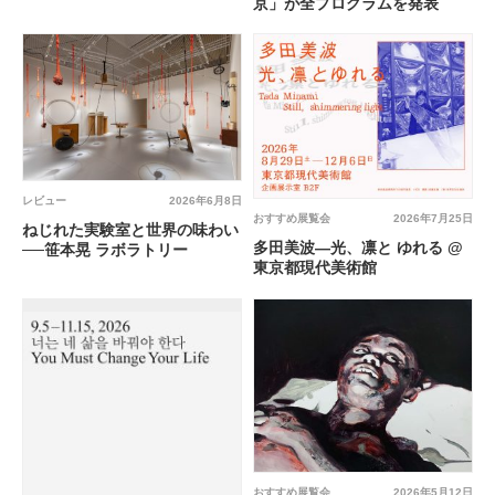
京」が全プログラムを発表
レビュー
2026年6月8日
おすすめ展覧会
2026年7月25日
ねじれた実験室と世界の味わい
多田美波―光、凛と ゆれる @
──笹本晃 ラボラトリー
東京都現代美術館
おすすめ展覧会
2026年5月12日