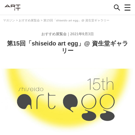
Skip
to
content
マガジン
>
おすすめ展覧会
>
第15回「shiseido art egg」@ 資生堂ギャラリー
おすすめ展覧会
2021年9月3日
第15回「shiseido art egg」@ 資生堂ギャラ
リー