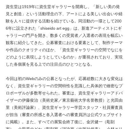
資生堂は1919年に資生堂ギャラリーを開廊し、「新しい美の発
見と創造」という活動理念の下、アートによる美しい出会いや経
験を人々に提供する活動を続けている。同活動の一環として200
6年に設立された「shiseido art egg」は、新進アーティストにギ
ャラリーの門戸を開き、数多くの受賞者／入選者の表現を幅広い
観客に紹介してきた。公募審査における要素として、制作テーマ
や作品のクオリティのほか、「資生堂ギャラリーの空間でなにを
どのように表現しようとしているのか」が重視されており、実現
した各個展を見る上での注目点のひとつとなる。
今回は初のWebのみの公募となったが、応募総数に大きな変化は
なく、資生堂ギャラリーの空間特性を意識した具体的で緻密なプ
ロポーザルが多数寄せられた。審査は、資生堂ギャラリーアドバ
イザーの伊藤俊治（美術史家／東京藝術大学名誉教授）と光田由
里（美術評論家）、資生堂ギャラリー学芸スタッフ・社員審査員
が担当（審査の所感と各入選者への審査員評は公式ウェブサイト
に掲載）。また、すべての展覧会終了後に、金沢健一（彫刻