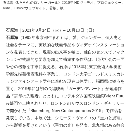
石原海《UMMMI.のロンリーガール》2016年 HDヴィデオ、プロジェクター、
iPad、Tumblrウェブサイト、看板、紙
石原海｜2021年9月14日（火）– 10月10日（日）
石原海
（1993年東京都生まれ）は、愛、ジェンダー、個人史と
社会をテーマに、実験的な映画作品やヴィデオインスタレーショ
ンを発表してきた。現実の出来事を軸に、独自のセンスでフィク
ションや物語的な要素を加えて構築する作品は、現代社会の一面
や心の機微を丁寧に捉える。石原は2018年に東京藝術大学美術
学部先端芸術表現科を卒業し、ロンドン大学ゴールドスミスカレ
ッジファインアート学科に進むが現在は休学し、福岡県に拠点を
置く。2019年には初の長編映画『ガーデンアパート』が短編作
品『忘却の先駆者』とともにロッテルダム国際映画祭Bright Futu
re部門で上映されたり、ロンドンのサウスロンドン・ギャラリー
で開かれた『Bloomberg New Contemporaries 2019』で作品を
発表している。本展では、シモーヌ・ヴェイユの『重力と恩寵』
から影響を受けたという《重力の光》を発表。北九州のある教会