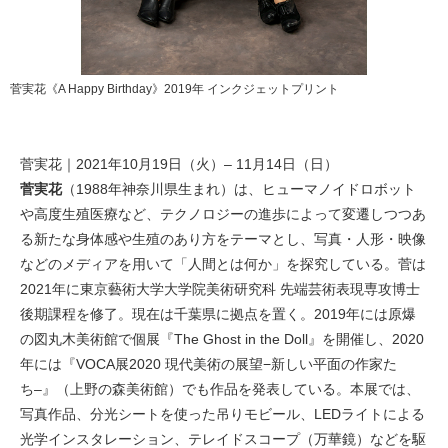
菅実花《A Happy Birthday》2019年 インクジェットプリント
菅実花｜2021年10月19日（火）– 11月14日（日）
菅実花
（1988年神奈川県生まれ）は、ヒューマノイドロボット
や高度生殖医療など、テクノロジーの進歩によって変遷しつつあ
る新たな身体感や生殖のあり方をテーマとし、写真・人形・映像
などのメディアを用いて「人間とは何か」を探究している。菅は
2021年に東京藝術大学大学院美術研究科 先端芸術表現専攻博士
後期課程を修了。現在は千葉県に拠点を置く。2019年には原爆
の図丸木美術館で個展『The Ghost in the Doll』を開催し、2020
年には『VOCA展2020 現代美術の展望−新しい平面の作家た
ち–』（上野の森美術館）でも作品を発表している。本展では、
写真作品、分光シートを使った吊りモビール、LEDライトによる
光学インスタレーション、テレイドスコープ（万華鏡）などを駆