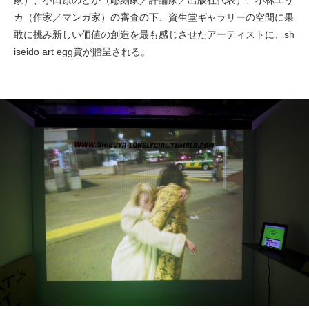
家）、小田原のどか（彫刻家／評論家／出版社代表）、小林エリ
カ（作家／マンガ家）の審査の下、資生堂ギャラリーの空間に果
敢に挑み新しい価値の創造を最も感じさせたアーティストに、sh
iseido art egg賞が贈呈される。