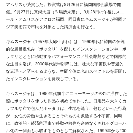
アムリスが受賞した。授賞式は9月26日に福岡国際会議場で開
催。9月27日に真鍋大度（※場所未定）、9月28日の午後にスニ
ール・アムリスがアクロス福岡、同日夜にキムスージャが福岡ア
ジア美術館で市民を対象とした講演会を行なう。
キムスージャ
（1957年大邱生まれ）は、1990年代に韓国の伝統
的な風呂敷包み（ボッタリ）を配したインスタレーションや、ボ
ッタリとともに移動するパフォーマンス／社会彫刻などで国際的
な注目を浴び、2000年代後半以降には、壮大な宇宙観や普遍的
な真理へと至らせるような、空間全体に光のスペクトルを展開し
たインスタレーションを発表している。
キムスージャは、1990年代前半にニューヨークのPS1に滞在した
際にボッタリを使った作品を初めて制作した。日用品を大きくカ
ラフルな布で包んだボッタリは、生地を縫う、包むといった行為
が、女性の労働や生きることそのものを象徴する小宇宙、同時
に、政治的・経済的理由で移動や移住を余儀なくされるグローバ
ル化の一側面も示唆するものとして解釈された。1999年から200