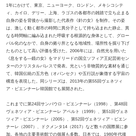
1年にかけて、東京、ニューヨーク、ロンドン、メキシコシテ
ィ、カイロ、デリー、上海、ラゴスの各都市の雑踏で立ち止まる
自身の姿を背後から撮影した代表作《針の女》を制作。その姿
は、激しく動く都市の時間に異分子として持ち込まれた静止、異
なる時間軸に編み込まれた呼吸する根源的な身体として、グロー
バル化のなかで、自身の拠り所となる地域性、場所性を掘り下げ
たものとして高い評価を受けた。2006年には、自然光を用いた
《息をする—鏡の女》をマドリードの国立ソフィア王妃芸術セン
ターのクリスタルパレスで発表。光という非物質的な素材を通じ
て、韓国伝統の五方色（オバンセク）や五行説が象徴する宇宙の
構造を表現した。同シリーズは、2013年の第55回ヴェネツィ
ア・ビエンナーレ韓国館でも展開された。
これまでに第24回サンパウロ・ビエンナーレ（1998）、第48回
ヴェネツィア・ビエンナーレ アペルト（1999）、第51回ヴェネ
ツィア・ビエンナーレ（2005）、第52回ヴェネツィア・ビエン
ナーレ（2007）、ドクメンタ14（2017）など数々の国際展に参
加。各地の主要美術館での個展も多数。日本では、1980年代後