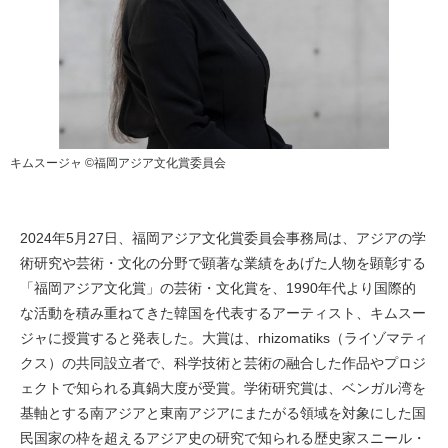
キムスージャ ©福岡アジア文化賞委員会
2024年5月27日、福岡アジア文化賞委員会事務局は、アジアの学
術研究や芸術・文化の分野で顕著な業績をあげた人物を顕彰する
「福岡アジア文化賞」の芸術・文化賞を、1990年代より国際的
な活動を積み重ねてきた韓国を代表するアーティスト、キムスー
ジャに授賞すると発表した。大賞は、rhizomatiks（ライゾマティ
クス）の共同設立者で、科学技術と芸術の融合した作品やプロジ
ェクトで知られる真鍋大度が受賞。学術研究賞は、ベンガル湾を
基軸とする南アジアと東南アジアにまたがる領域を対象にした国
民国家の枠を超えるアジア史の研究で知られる歴史家スニール・