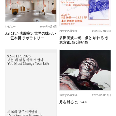
レビュー
2026年6月8日
おすすめ展覧会
2026年7月25日
ねじれた実験室と世界の味わい
多田美波―光、凛と ゆれる @
──笹本晃 ラボラトリー
東京都現代美術館
おすすめ展覧会
2026年5月12日
月を射る @ KAG