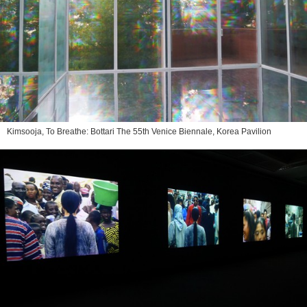
Kimsooja,
To Breathe: Bottari
The 55th Venice Biennale, Korea Pavilion