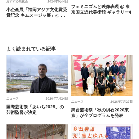
おすすめ展覧会
2024年9月4日
フェミニズムと映像表現 @ 東
小企画展「福岡アジア文化賞受
京国立近代美術館 ギャラリー4
賞記念 キムスージャ展」@ 福
岡アジア美術館 アジアギャラ
リー
よく読まれている記事
ニュース
2026年7月24日
ニュース
2026年7月27日
国際芸術祭「あいち2028」の
舞台芸術祭「秋の隕石2026東
芸術監督が決定
京」が全プログラムを発表