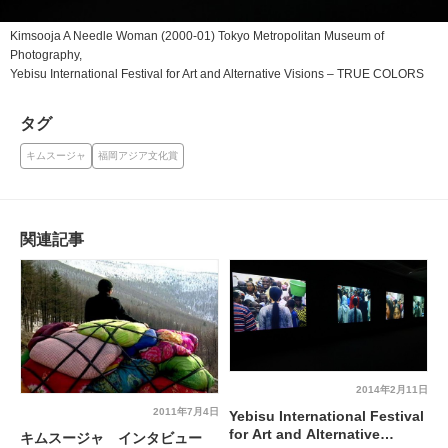
Kimsooja
A Needle Woman
(2000-01) Tokyo Metropolitan Museum of
Photography,
Yebisu International Festival for Art and Alternative Visions – TRUE COLORS
タグ
キムスージャ
福岡アジア文化賞
関連記事
2014年2月11日
2011年7月4日
Yebisu International Festival
for Art and Alternative
キムスージャ インタビュー