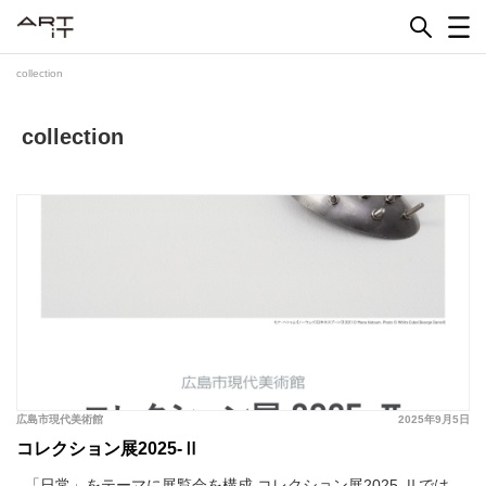
Skip
to
content
collection
collection
広島市現代美術館
2025年9月5日
コレクション展2025-Ⅱ
「日常」をテーマに展覧会を構成 コレクション展2025-Ⅱでは、