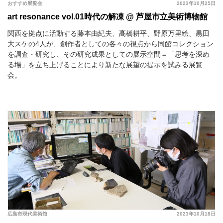
おすすめ展覧会
2023年10月25日
art resonance vol.01時代の解凍 @ 芦屋市立美術博物館
関西を拠点に活動する藤本由紀夫、髙橋耕平、野原万里絵、黒田
大スケの4人が、創作者としての各々の視点から同館コレクション
を調査・研究し、その研究成果としての展示空間＝「思考を深め
る場」を立ち上げることにより新たな展望の提示を試みる展覧
会。
広島市現代美術館
2023年10月18日