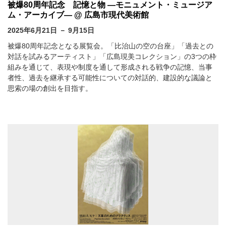
被爆80周年記念 記憶と物 ―モニュメント・ミュージア
ム・アーカイブ― @ 広島市現代美術館
2025年6月21日 － 9月15日
被爆80周年記念となる展覧会。「比治山の空の台座」「過去との
対話を試みるアーティスト」「広島現美コレクション」の3つの枠
組みを通じて、表現や制度を通して形成される戦争の記憶、当事
者性、過去を継承する可能性についての対話的、建設的な議論と
思索の場の創出を目指す。