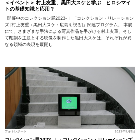
＜イベント＞ 村上友重、黒田大スケと学ぶ ヒロシマイ
トの基礎知識と応用？
開催中のコレクション展2023-Ⅰ 「コレクション・リレーション
ズ [村上友重＋黒田大スケ：広島を視る]」関連プログラム。 本展
にて、さまざまな手法による写真作品を手がける村上友重、そし
て彫刻を主題とする映像を制作した黒田大スケは、それぞれが異
なる領域の表現を展開し
フォトレポート
2023年9月5日
コレクション展2023-Ⅰ：コレクション・リレーションズ