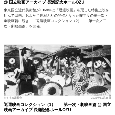
@ 国立映画アーカイブ 長瀬記念ホールOZU
東京国立近代美術館が1968年に「返還映画」を冠した特集上映を
組んで以来、およそ半世紀ぶりの開催となった昨年度の第一次・
劇映画篇に続き、「返還映画コレクション（2）――第一次／二
次・劇映画篇」を開催。
おすすめ展覧会
2023年11月28日
返還映画コレクション（1）――第一次・劇映画篇 @ 国立
映画アーカイブ 長瀬記念ホールOZU