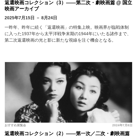
返還映画コレクション（3）――第二次・劇映画篇 @ 国立
映画アーカイブ
2025年7月15日 － 8月24日
一昨年、昨年に続く「返還映画」の特集上映。映画界が臨戦体制
に入った1937年から太平洋戦争末期の1944年にいたる諸作まで、
第二次返還映画の光と影に新たな視線を注ぐ機会となる。
おすすめ展覧会
2024年7月8日
返還映画コレクション（2）――第一次／二次・劇映画篇