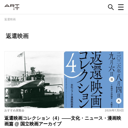
Skip
to
content
返還映画
返還映画
おすすめ展覧会
2026年7月9日
返還映画コレクション（4）――文化・ニュース・漫画映
画篇 @ 国立映画アーカイブ