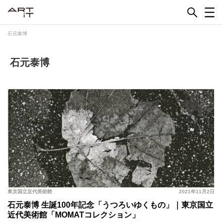
Skip
to
content
石元泰博
石元泰博
東京国立近代美術館
2021年11月2日
石元泰博 生誕100年記念「うつろいゆくもの」｜東京国立
近代美術館「MOMATコレクション」