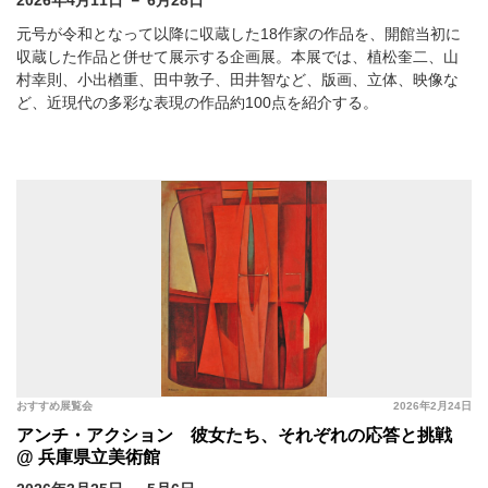
2026年4月11日 － 6月28日
元号が令和となって以降に収蔵した18作家の作品を、開館当初に
収蔵した作品と併せて展示する企画展。本展では、植松奎二、山
村幸則、小出楢重、田中敦子、田井智など、版画、立体、映像な
ど、近現代の多彩な表現の作品約100点を紹介する。
おすすめ展覧会
2026年2月24日
アンチ・アクション 彼女たち、それぞれの応答と挑戦
@ 兵庫県立美術館