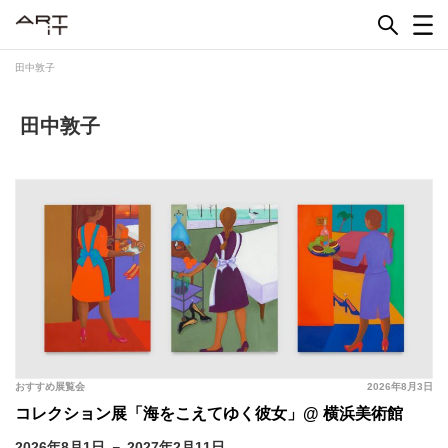
Skip
to
content
田中敦子
田中敦子
おすすめ展覧会
2026年8月3日
コレクション展「海をこえてゆく彼女」@ 横浜美術館
2026年8月1日 － 2027年2月11日