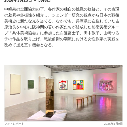
2026年3月25日 － 5月6日
中嶋泉の全面協力の下、各作家の独自の挑戦の軌跡と、その表現
の差異や多様性を紹介し、ジェンダー研究の観点から日本の戦後
美術史に新たな光を当てる。なかでも、兵庫県に在住していた吉
原治良を中心に阪神間の若い作家たちが結成した前衛美術グルー
プ「具体美術協会」に参加した白髪富士子、田中敦子、山崎つる
子の作品を取り上げ、戦後前衛の潮流における女性作家の実践を
改めて捉え直す機会となる。
フォトレポート
2026年1月9日