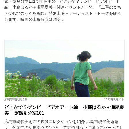
館・鶴見分室101で開催中の「どこかで？ゲンビ ビデオアート
編 小森はるか＋瀬尾夏美」関連イベントとして、『二重のまち
／交代地のうたを編む』特別上映＋アーティスト・トークを開催
します。映画の上映時間は79分。
広島市現代美術館
2022年8月31日
どこかで？ゲンビ ビデオアート編 小森はるか＋瀬尾夏
美 @鶴見分室101
広島市現代美術館の映像コレクションを紹介 広島市現代美術館
は、休館中の活動拠点の1つとして京橋川沿いに建つアパートの1