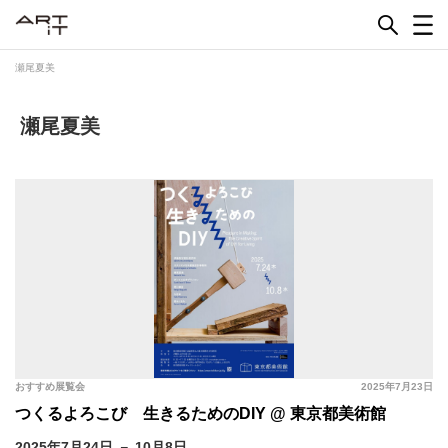
Skip
to
content
瀬尾夏美
瀬尾夏美
おすすめ展覧会
2025年7月23日
つくるよろこび 生きるためのDIY @ 東京都美術館
2025年7月24日 － 10月8日