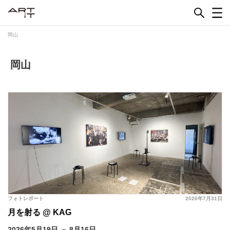
Skip
to
content
岡山
岡山
フォトレポート
2026年7月31日
月を射る @ KAG
2026年5月19日 － 8月16日