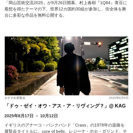
「岡山芸術交流2025」が9月26日開幕。村上春樹『1Q84』青豆に
着想を得たテーマの下、世界12カ国約30組が参加し、街全体を舞
台に多彩な作品を無料公開する。
おすすめ展覧会
2025年8月9日
「ドゥ・ゼイ・オウ・アス・ア・リヴィング？」@ KAG
2025年8月17日 － 10月12日
イギリスのアナーコ・パンクバンド「Crass」の1978年の楽曲を
展覧会タイトルに、core of bells、レジーナ・ホセ・ガリンド、チ