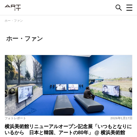
Skip
to
content
ホー・ファン
ホー・ファン
フォトレポート
2026年1月17日
横浜美術館リニューアルオープン記念展「いつもとなりに
いるから 日本と韓国、アートの80年」 @ 横浜美術館