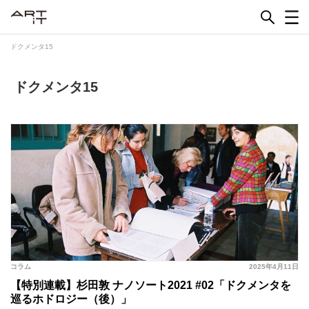
Skip
to
content
ドクメンタ15
ドクメンタ15
コラム
2025年4月11日
【特別連載】杉田敦 ナノソート2021 #02「ドクメンタを
巡るホドロジー（後）」