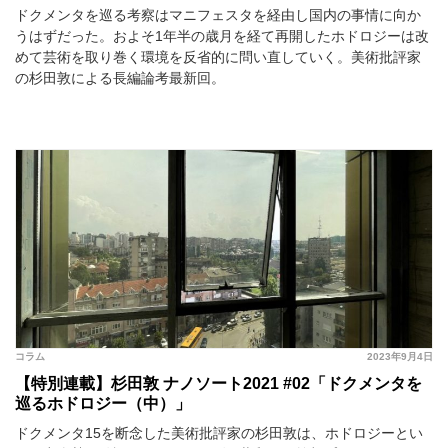
ドクメンタを巡る考察はマニフェスタを経由し国内の事情に向か
うはずだった。およそ1年半の歳月を経て再開したホドロジーは改
めて芸術を取り巻く環境を反省的に問い直していく。美術批評家
の杉田敦による長編論考最新回。
コラム
2023年9月4日
【特別連載】杉田敦 ナノソート2021 #02「ドクメンタを
巡るホドロジー（中）」
ドクメンタ15を断念した美術批評家の杉田敦は、ホドロジーとい