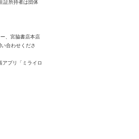
生証所持者は団体
ター、宮脇書店本店
問い合わせくださ
帳アプリ「ミライロ