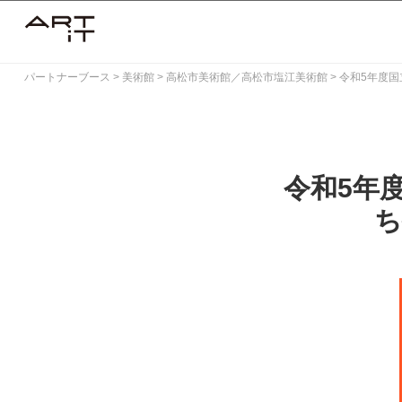
Skip
to
content
パートナーブース
>
美術館
>
高松市美術館／高松市塩江美術館
>
令和5年度国
令和5年
ち