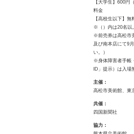
【大学生】600円（
料金
【高校生以下】無
※（）内は20名以
※前売券は高松市
及び南本店にて9
い。）
※身体障害者手帳
ID」提示）は入場
主催：
高松市美術館、東
共催：
四国新聞社
協力：
熊本県立美術館