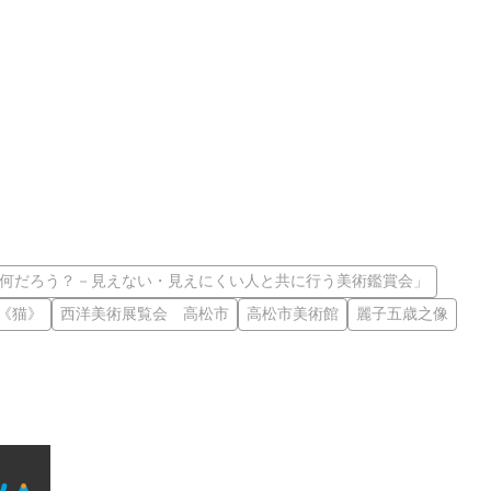
何だろう？－見えない・見えにくい人と共に行う美術鑑賞会」
治《猫》
西洋美術展覧会 高松市
高松市美術館
麗子五歳之像