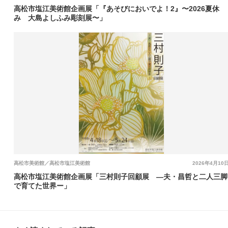
高松市塩江美術館企画展「『あそびにおいでよ！2』〜2026夏休
み 大島よしふみ彫刻展〜」
高松市美術館／高松市塩江美術館
2026年4月10
高松市塩江美術館企画展「三村則子回顧展 ―夫・昌哲と二人三脚
で育てた世界ー」