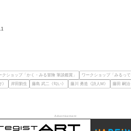
11
ークショップ「かく・みる冒険 筆談鑑賞」
ワークショップ「みるって
け》
岸田劉生
藤島 武二《匂い》
藤川 勇造《詩人M》
藤田 嗣
Advertisement