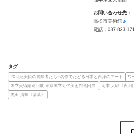
お問い合わせ先：
高松市美術館
電話：087-823-17
タグ
20世紀美術の冒険者たち─名作でたどる日本と西洋のアート
ワ
国立美術館巡回展.東京国立近代美術館巡回展.
岡本 太郎《夜明
黒田 清輝《落葉》