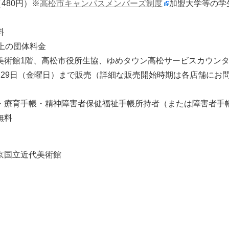
480円）※
高松市キャンパスメンバーズ制度
加盟大学等の学
料
上の団体料金
美術館1階、高松市役所生協、ゆめタウン高松サービスカウン
月29日（金曜日）まで販売（詳細な販売開始時期は各店舗にお
・療育手帳・精神障害者保健福祉手帳所持者（または障害者手
無料
京国立近代美術館