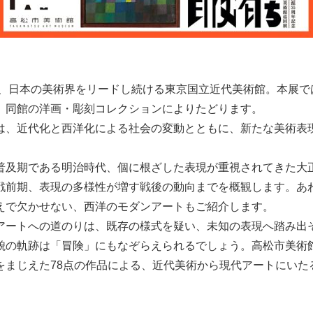
来、日本の美術界をリードし続ける東京国立近代美術館。本展で
、同館の洋画・彫刻コレクションによりたどります。
は、近代化と西洋化による社会の変動とともに、新たな美術表
普及期である明治時代、個に根ざした表現が重視されてきた大
戦前期、表現の多様性が増す戦後の動向までを概観します。あ
えで欠かせない、西洋のモダンアートもご紹介します。
アートへの道のりは、既存の様式を疑い、未知の表現へ踏み出
貌の軌跡は「冒険」にもなぞらえられるでしょう。高松市美術
をまじえた78点の作品による、近代美術から現代アートにいた